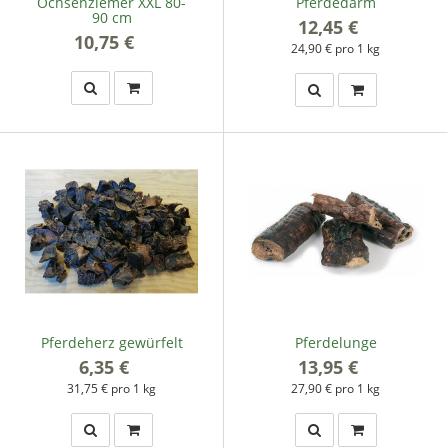
Ochsenziemer XXL 80-
Pferdedarm
90 cm
12,45 €
*
10,75 €
*
24,90 € pro 1 kg
Pferdeherz gewürfelt
Pferdelunge
6,35 €
*
13,95 €
*
31,75 € pro 1 kg
27,90 € pro 1 kg