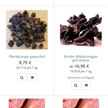
Pferdelunge gewürfelt
Rinder-Blättermagen
getrocknet
8,75 €
*
16,95 €
*
ab
29,17 € pro 1 kg
16,95 € pro 1 kg
Varianten verfügbar