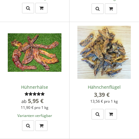
Hühnerhälse
Hähnchenflügel
3,39 €
*
5,95 €
*
ab
13,56 € pro 1 kg
11,90 € pro 1 kg
Varianten verfügbar