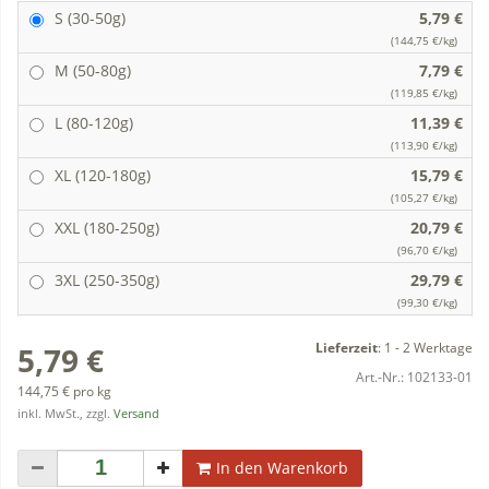
S (30-50g)
5,79 €
(144,75 €/kg)
M (50-80g)
7,79 €
(119,85 €/kg)
L (80-120g)
11,39 €
(113,90 €/kg)
XL (120-180g)
15,79 €
(105,27 €/kg)
XXL (180-250g)
20,79 €
(96,70 €/kg)
3XL (250-350g)
29,79 €
(99,30 €/kg)
Lieferzeit
:
1 - 2 Werktage
5,79 €
Art.-Nr.:
102133-01
144,75 € pro kg
inkl. MwSt., zzgl.
Versand
In den Warenkorb