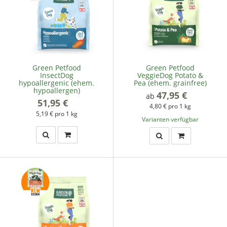
Green Petfood
Green Petfood
InsectDog
VeggieDog Potato &
hypoallergenic (ehem.
Pea (ehem. grainfree)
hypoallergen)
47,95 €
*
ab
51,95 €
*
4,80 € pro 1 kg
5,19 € pro 1 kg
Varianten verfügbar