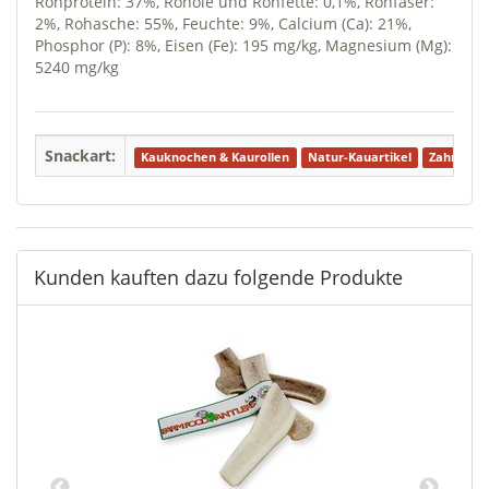
Rohprotein: 37%, Rohöle und Rohfette: 0,1%, Rohfaser:
2%, Rohasche: 55%, Feuchte: 9%, Calcium (Ca): 21%,
Phosphor (P): 8%, Eisen (Fe): 195 mg/kg, Magnesium (Mg):
5240 mg/kg
Snackart:
Kauknochen & Kaurollen
Natur-Kauartikel
Zahnpfle
Kunden kauften dazu folgende Produkte