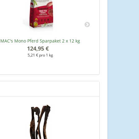
MAC's Mono Pferd Sparpaket 2 x 12 kg
Flamingo Natur
124,95 €
*
5,21 € pro 1 kg
3