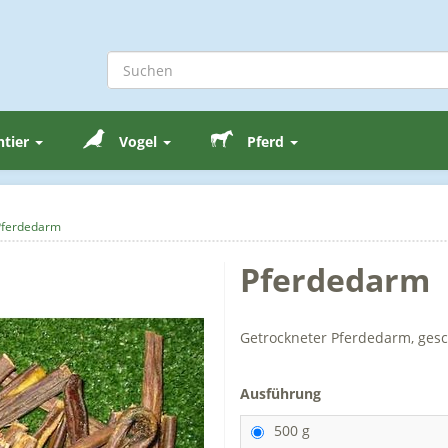
ntier
Vogel
Pferd
Pferdedarm
Pferdedarm
Getrockneter Pferdedarm, gesch
Ausführung
500 g