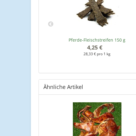
elt 300 g
Pferde-Fleischstreifen 150 g
4,25 €
*
kg
28,33 € pro 1 kg
Ähnliche Artikel