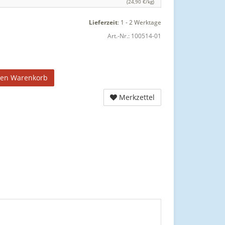
(24,90 €/kg)
Lieferzeit
:
1 - 2 Werktage
Art.-Nr.:
100514-01
den Warenkorb
Merkzettel