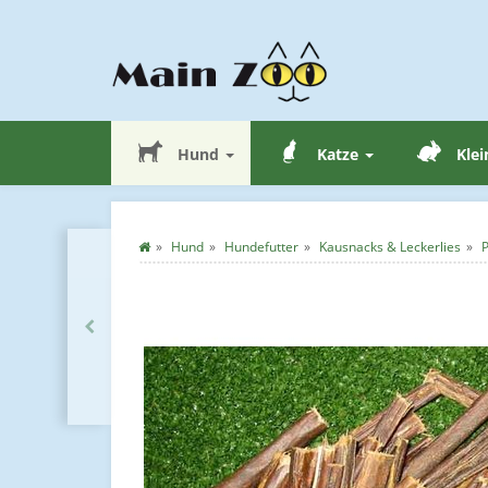
Hund
Katze
Klei
Hund
Hundefutter
Kausnacks & Leckerlies