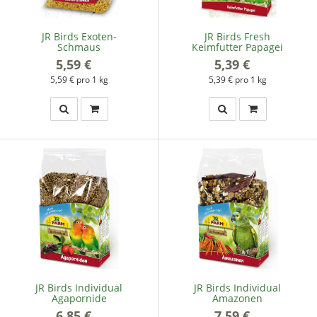
JR Birds Exoten-
JR Birds Fresh
Schmaus
Keimfutter Papagei
5,59 €
*
5,39 €
*
5,59 € pro 1 kg
5,39 € pro 1 kg
JR Birds Individual
JR Birds Individual
Agapornide
Amazonen
6,85 €
*
7,59 €
*