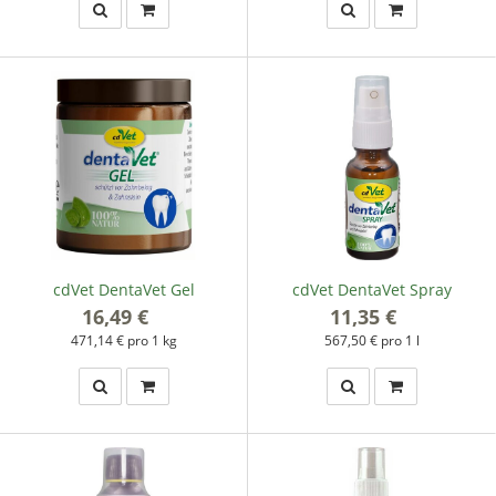
cdVet DentaVet Gel
cdVet DentaVet Spray
16,49 €
*
11,35 €
*
471,14 € pro 1 kg
567,50 € pro 1 l