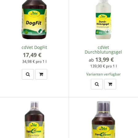
cdVet DogFit
cdVet
Durchblutungsgel
17,49 €
*
13,99 €
*
ab
34,98 € pro 1 l
139,90 € pro 1 l
Varianten verfügbar