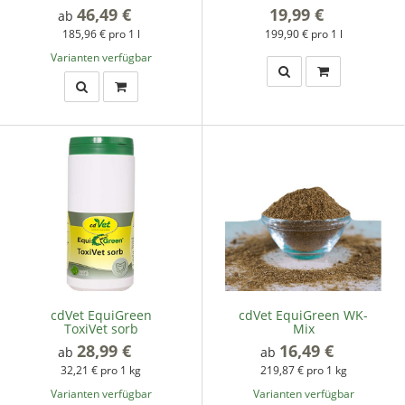
46,49 €
*
19,99 €
*
ab
185,96 € pro 1 l
199,90 € pro 1 l
Varianten verfügbar
cdVet EquiGreen
cdVet EquiGreen WK-
ToxiVet sorb
Mix
28,99 €
*
16,49 €
*
ab
ab
32,21 € pro 1 kg
219,87 € pro 1 kg
Varianten verfügbar
Varianten verfügbar