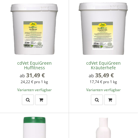
cdVet EquiGreen
cdVet EquiGreen
Huffitness
Kräuterhefe
31,49 €
*
35,49 €
*
ab
ab
24,22 € pro 1 kg
17,74 € pro 1 kg
Varianten verfügbar
Varianten verfügbar