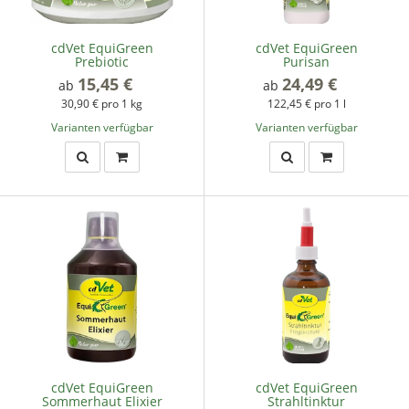
cdVet EquiGreen
cdVet EquiGreen
Prebiotic
Purisan
15,45 €
*
24,49 €
*
ab
ab
30,90 € pro 1 kg
122,45 € pro 1 l
Varianten verfügbar
Varianten verfügbar
cdVet EquiGreen
cdVet EquiGreen
Sommerhaut Elixier
Strahltinktur