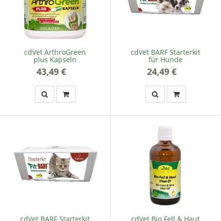
cdVet ArthroGreen
cdVet BARF Starterkit
plus Kapseln
für Hunde
43,49 €
*
24,49 €
*
cdVet BARF Starterkit
cdVet Bio Fell & Haut