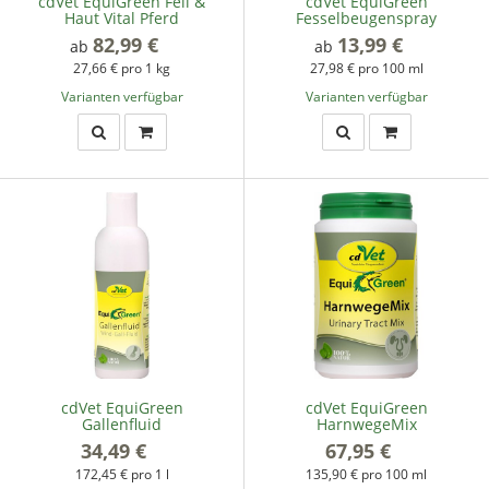
cdVet EquiGreen Fell &
cdVet EquiGreen
Haut Vital Pferd
Fesselbeugenspray
82,99 €
*
13,99 €
*
ab
ab
27,66 € pro 1 kg
27,98 € pro 100 ml
Varianten verfügbar
Varianten verfügbar
cdVet EquiGreen
cdVet EquiGreen
Gallenfluid
HarnwegeMix
34,49 €
*
67,95 €
*
172,45 € pro 1 l
135,90 € pro 100 ml