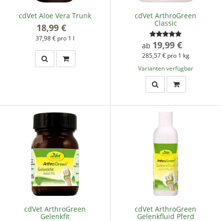
cdVet Aloe Vera Trunk
cdVet ArthroGreen
Classic
18,99 €
*
37,98 € pro 1 l
19,99 €
*
ab
285,57 € pro 1 kg
Varianten verfügbar
cdVet ArthroGreen
cdVet ArthroGreen
Gelenkfit
Gelenkfluid Pferd