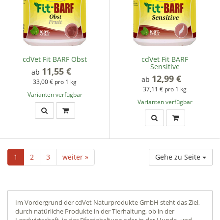
cdVet Fit BARF Obst
cdVet Fit BARF
Sensitive
11,55 €
*
ab
12,99 €
*
ab
33,00 € pro 1 kg
37,11 € pro 1 kg
Varianten verfügbar
Varianten verfügbar
1
2
3
weiter »
Gehe zu Seite
Im Vordergrund der cdVet Naturprodukte GmbH steht das Ziel,
durch natürliche Produkte in der Tierhaltung, ob in der
Landwirtschaft, in der Pferdehaltung oder in der Hunde- und