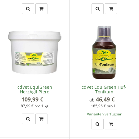
cdVet EquiGreen
cdVet EquiGreen Huf-
HerzAgil Pferd
Tonikum
109,99 €
*
46,49 €
*
ab
87,99 € pro 1 kg
185,96 € pro 1 l
Varianten verfügbar