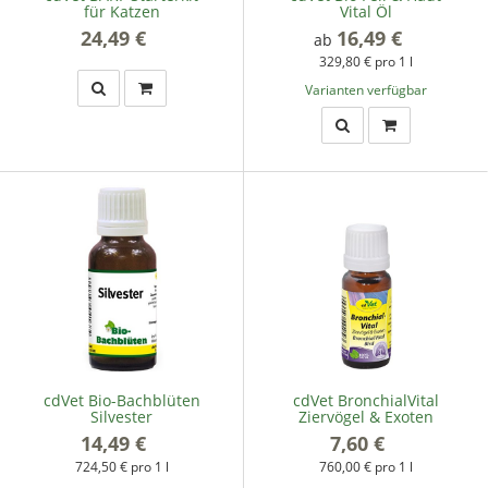
für Katzen
Vital Öl
24,49 €
*
16,49 €
*
ab
329,80 € pro 1 l
Varianten verfügbar
cdVet Bio-Bachblüten
cdVet BronchialVital
Silvester
Ziervögel & Exoten
14,49 €
*
7,60 €
*
724,50 € pro 1 l
760,00 € pro 1 l