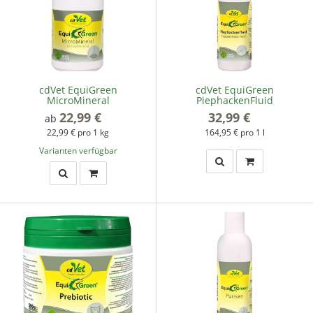
cdVet EquiGreen
cdVet EquiGreen
MicroMineral
PiephackenFluid
22,99 €
*
32,99 €
*
ab
22,99 € pro 1 kg
164,95 € pro 1 l
Varianten verfügbar