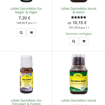
cdVet DarmAktiv für
cdVet DarmAktiv Hund
Nager & Vögel
& Katze
7,20 €
*
10,15 €
*
ab
144,00 € pro 1 l
101,50 € pro 1 l
Varianten verfügbar
cdVet DarmRein für
cdVet DarmRein Hund
Ziervögel & Exoten