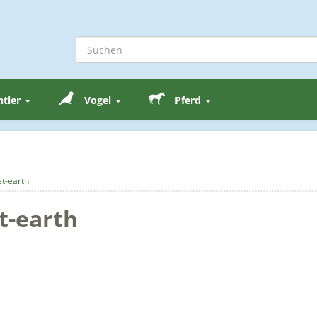
ntier
Vogel
Pferd
et-earth
t-earth