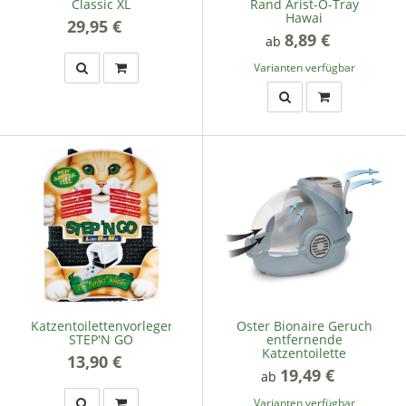
Classic XL
Rand Arist-O-Tray
Hawai
29,95 €
*
8,89 €
*
ab
Varianten verfügbar
Katzentoilettenvorleger
Oster Bionaire Geruch
STEP'N GO
entfernende
Katzentoilette
13,90 €
*
19,49 €
*
ab
Varianten verfügbar