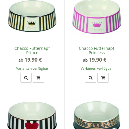
Chacco Futternapf
Chacco Futternapf
Prince
Princess
19,90 €
*
19,90 €
*
ab
ab
Varianten verfügbar
Varianten verfügbar