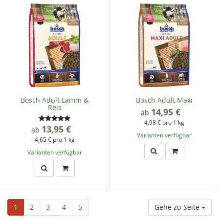
Bosch Adult Lamm &
Bosch Adult Maxi
Reis
14,95 €
*
ab
4,98 € pro 1 kg
13,95 €
*
ab
Varianten verfügbar
4,65 € pro 1 kg
Varianten verfügbar
1
2
3
4
5
Gehe zu Seite