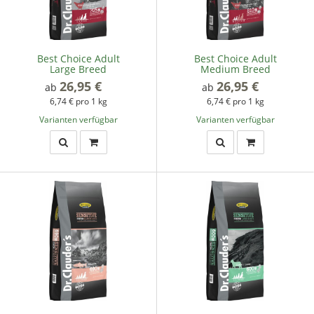
Best Choice Adult
Best Choice Adult
Large Breed
Medium Breed
26,95 €
*
26,95 €
*
ab
ab
6,74 € pro 1 kg
6,74 € pro 1 kg
Varianten verfügbar
Varianten verfügbar