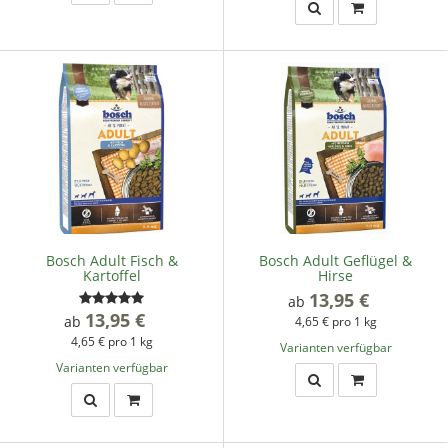
Bosch Adult Fisch &
Bosch Adult Geflügel &
Kartoffel
Hirse
13,95 €
*
ab
13,95 €
*
ab
4,65 € pro 1 kg
4,65 € pro 1 kg
Varianten verfügbar
Varianten verfügbar