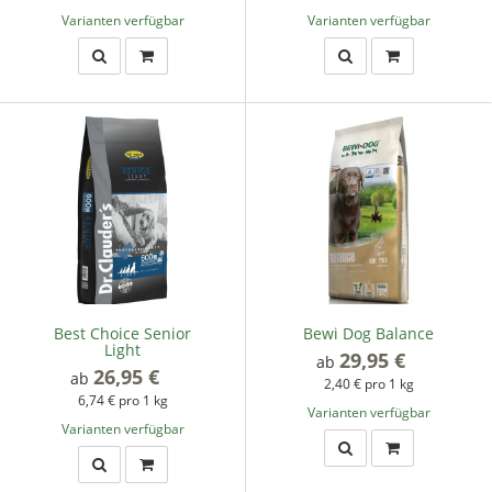
Varianten verfügbar
Varianten verfügbar
Best Choice Senior
Bewi Dog Balance
Light
29,95 €
*
ab
26,95 €
*
ab
2,40 € pro 1 kg
6,74 € pro 1 kg
Varianten verfügbar
Varianten verfügbar