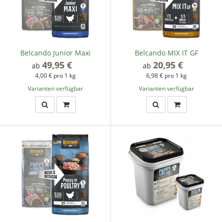
Belcando Junior Maxi
Belcando MIX IT GF
49,95 €
*
20,95 €
*
ab
ab
4,00 € pro 1 kg
6,98 € pro 1 kg
Varianten verfügbar
Varianten verfügbar