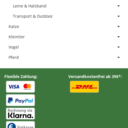
Leine & Halsband
Transport & Outdoor
Katze
Kleintier
Vogel
Pferd
Flexible Zahlung:
Versandkostenfrei ab 39€*: