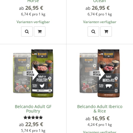
Horse
Ocean
26,95 €
*
26,95 €
*
ab
ab
6,74 € pro 1 kg
6,74 € pro 1 kg
Varianten verfügbar
Varianten verfügbar
Belcando Adult GF
Belcando Adult Iberico
Poultry
& Rice
16,95 €
*
ab
22,95 €
*
ab
4,24 € pro 1 kg
5,74 € pro 1 kg
Varianten verfügbar