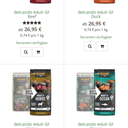
Belcando Adult GF
Belcando Adult GF
Beef
Duck
26,95 €
*
ab
26,95 €
*
ab
6,74 € pro 1 kg
6,74 € pro 1 kg
Varianten verfügbar
Varianten verfügbar
Belcando Adult GF
Belcando Adult GF