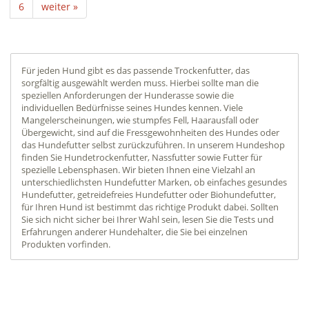
6
weiter »
Für jeden Hund gibt es das passende Trockenfutter, das
sorgfältig ausgewählt werden muss. Hierbei sollte man die
speziellen Anforderungen der Hunderasse sowie die
individuellen Bedürfnisse seines Hundes kennen. Viele
Mangelerscheinungen, wie stumpfes Fell, Haarausfall oder
Übergewicht, sind auf die Fressgewohnheiten des Hundes oder
das Hundefutter selbst zurückzuführen. In unserem Hundeshop
finden Sie Hundetrockenfutter, Nassfutter sowie Futter für
spezielle Lebensphasen. Wir bieten Ihnen eine Vielzahl an
unterschiedlichsten Hundefutter Marken, ob einfaches gesundes
Hundefutter, getreidefreies Hundefutter oder Biohundefutter,
für Ihren Hund ist bestimmt das richtige Produkt dabei. Sollten
Sie sich nicht sicher bei Ihrer Wahl sein, lesen Sie die Tests und
Erfahrungen anderer Hundehalter, die Sie bei einzelnen
Produkten vorfinden.
Warum ist die Wahl des geeigneten Futters wichtig?
Viele Hundehalter achten bei der Fülle an Angeboten nur auf den
Preis und entscheiden sich dabei oftmals für ein billiges
Hundefutter. Das Resultat und die Ersparnis wird dann erst