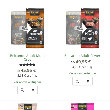
Belcando Adult Multi
Belcando Adult Power
Croc
49,95 €
*
ab
4,00 € pro 1 kg
45,95 €
*
ab
Varianten verfügbar
3,68 € pro 1 kg
Varianten verfügbar