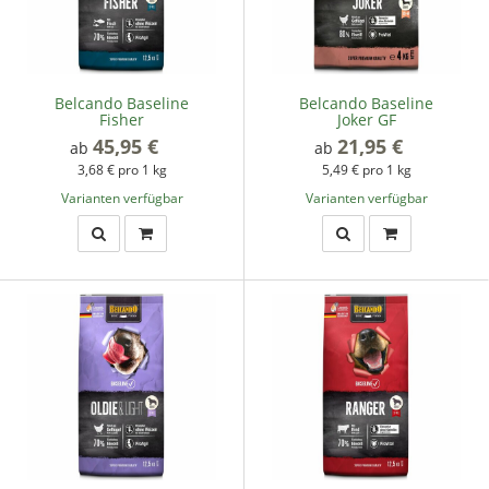
Belcando Baseline
Belcando Baseline
Fisher
Joker GF
45,95 €
*
21,95 €
*
ab
ab
3,68 € pro 1 kg
5,49 € pro 1 kg
Varianten verfügbar
Varianten verfügbar