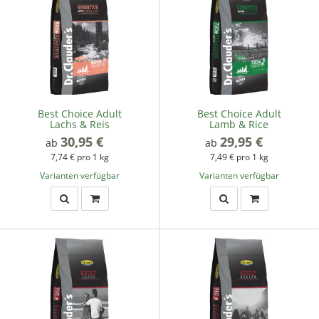
Best Choice Adult
Best Choice Adult
Lachs & Reis
Lamb & Rice
30,95 €
*
29,95 €
*
ab
ab
7,74 € pro 1 kg
7,49 € pro 1 kg
Varianten verfügbar
Varianten verfügbar