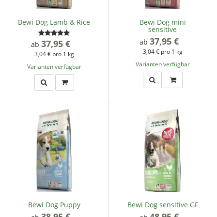
Bewi Dog Lamb & Rice
Bewi Dog mini
sensitive
37,95 €
*
ab
37,95 €
*
ab
3,04 € pro 1 kg
3,04 € pro 1 kg
Varianten verfügbar
Varianten verfügbar
Bewi Dog Puppy
Bewi Dog sensitive GF
38,95 €
*
48,95 €
*