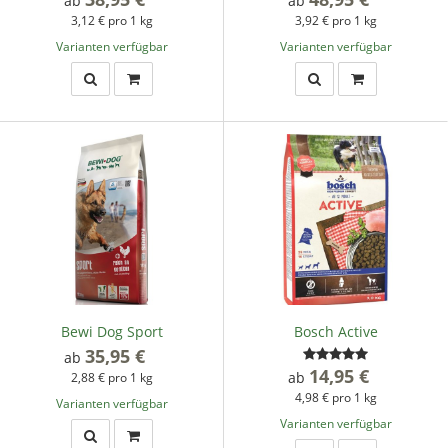
ab
ab
3,12 € pro 1 kg
3,92 € pro 1 kg
Varianten verfügbar
Varianten verfügbar
Bewi Dog Sport
Bosch Active
35,95 €
*
ab
14,95 €
*
ab
2,88 € pro 1 kg
4,98 € pro 1 kg
Varianten verfügbar
Varianten verfügbar