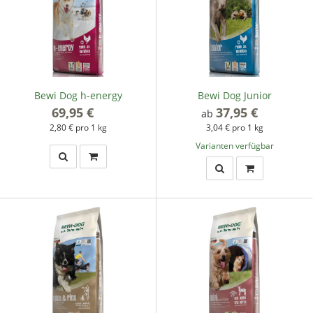
Bewi Dog h-energy
Bewi Dog Junior
69,95 €
*
37,95 €
*
ab
2,80 € pro 1 kg
3,04 € pro 1 kg
Varianten verfügbar