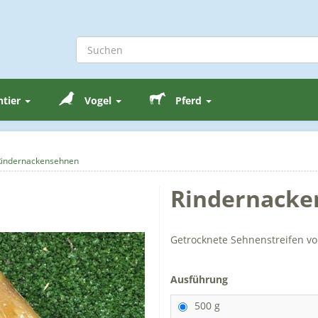
ntier
Vogel
Pferd
Rindernackensehnen
Rindernacke
Getrocknete Sehnenstreifen vo
Ausführung
500 g