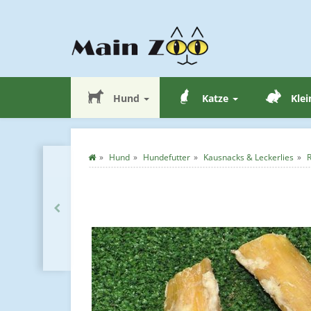
Hund
Katze
Klei
Hund
Hundefutter
Kausnacks & Leckerlies