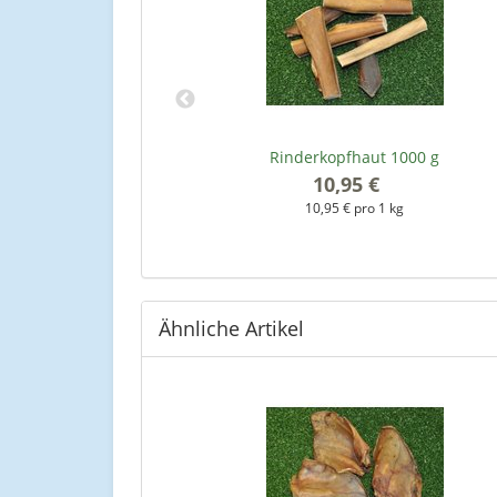
(ca. 4-10cm)
Rinderkopfhaut 1000 g
10,95 €
*
kg
10,95 € pro 1 kg
Ähnliche Artikel