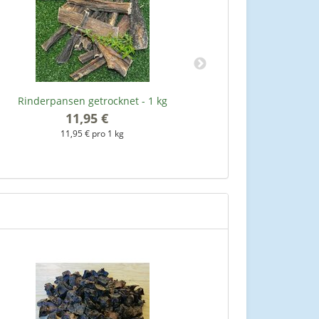
Rinderpansen getrocknet - 1 kg
Rinderna
11,95 €
*
11,95 € pro 1 kg
1