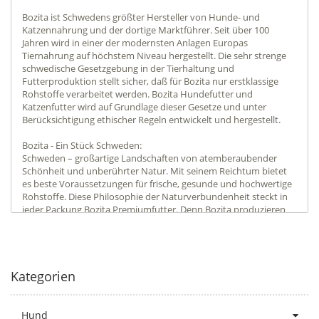
Bozita ist Schwedens größter Hersteller von Hunde- und
Katzennahrung und der dortige Marktführer. Seit über 100
Jahren wird in einer der modernsten Anlagen Europas
Tiernahrung auf höchstem Niveau hergestellt. Die sehr strenge
schwedische Gesetzgebung in der Tierhaltung und
Futterproduktion stellt sicher, daß für Bozita nur erstklassige
Rohstoffe verarbeitet werden. Bozita Hundefutter und
Katzenfutter wird auf Grundlage dieser Gesetze und unter
Berücksichtigung ethischer Regeln entwickelt und hergestellt.
Bozita - Ein Stück Schweden:
Schweden – großartige Landschaften von atemberaubender
Schönheit und unberührter Natur. Mit seinem Reichtum bietet
es beste Voraussetzungen für frische, gesunde und hochwertige
Rohstoffe. Diese Philosophie der Naturverbundenheit steckt in
jeder Packung Bozita Premiumfutter. Denn Bozita produzieren
dort, wo das ländliche Herz Schwedens schlägt: in der
historischen Provinz Västergötland.
In Schweden sind die Gabe von Antibiotika zu vorsorglichen
Zwecken und der Einsatz von Hormonen in der Tierzucht
verboten. Landwirte benutzen seit Jahrzehnten deutlich weniger
Kategorien
Chemikalien als anderswo auf der Welt. Aromastoffe und
künstliche Geschmacksverstärker lehnt Bozita als Hersteller ab,
weil die Natürlichkeit schwedischer Produkte bewahrt werden
Hund