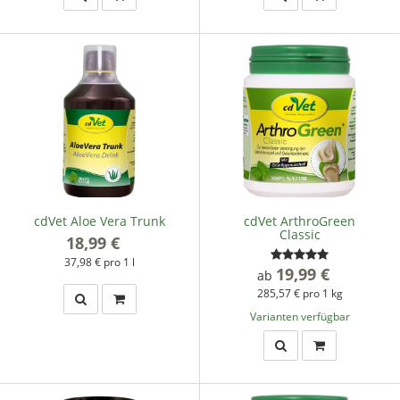
cdVet Aloe Vera Trunk
cdVet ArthroGreen
Classic
18,99 €
*
37,98 € pro 1 l
19,99 €
*
ab
285,57 € pro 1 kg
Varianten verfügbar