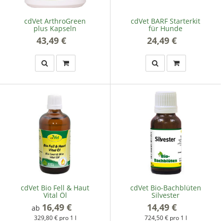
cdVet ArthroGreen
cdVet BARF Starterkit
plus Kapseln
für Hunde
43,49 €
*
24,49 €
*
cdVet Bio Fell & Haut
cdVet Bio-Bachblüten
Vital Öl
Silvester
16,49 €
*
14,49 €
*
ab
329,80 € pro 1 l
724,50 € pro 1 l