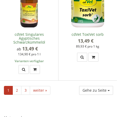
cdVet Singulares
cdVet ToxiVet sorb
Ägyptisches
13,49 €
*
Schwarzkümmelöl
89,93 € pro 1 kg
13,49 €
*
ab
134,90 € pro 1 l
Varianten verfügbar
1
2
3
weiter »
Gehe zu Seite