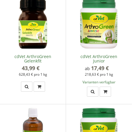
cdVet ArthroGreen
cdVet ArthroGreen
Gelenkfit
Junior
43,99 €
*
17,49 €
*
ab
628,43 € pro 1 kg
218,63 € pro 1 kg
Varianten verfügbar