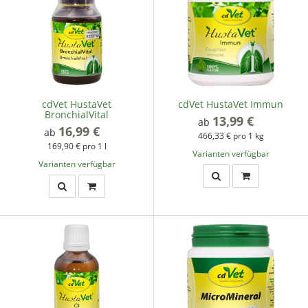
cdVet HustaVet
cdVet HustaVet Immun
BronchialVital
13,99 €
*
ab
16,99 €
*
ab
466,33 € pro 1 kg
169,90 € pro 1 l
Varianten verfügbar
Varianten verfügbar