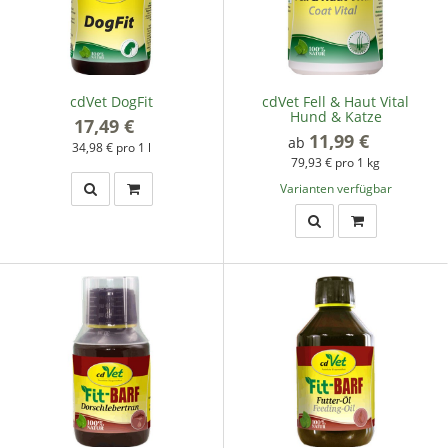
cdVet DogFit
cdVet Fell & Haut Vital
Hund & Katze
17,49 €
*
11,99 €
*
ab
34,98 € pro 1 l
79,93 € pro 1 kg
Varianten verfügbar