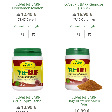
cdVet Fit-BARF
cdVet Fit-BARF Gemüse
Flohsamenschalen
(TCVM)
12,49 €
*
16,99 €
*
ab
ab
73,47 € pro 1 l
47,19 € pro 1 kg
Varianten verfügbar
Varianten verfügbar
cdVet Fit-BARF
cdVet Fit-BARF
Grünlippmuschel
Hagebuttenschalen
fein
13,99 €
*
ab
16,99 €
*