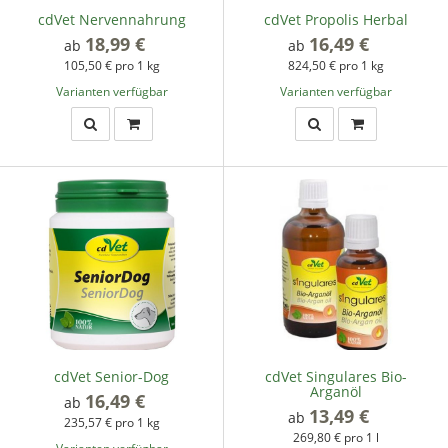
cdVet Nervennahrung
cdVet Propolis Herbal
18,99 €
*
16,49 €
*
ab
ab
105,50 € pro 1 kg
824,50 € pro 1 kg
Varianten verfügbar
Varianten verfügbar
cdVet Senior-Dog
cdVet Singulares Bio-
Arganöl
16,49 €
*
ab
13,49 €
*
ab
235,57 € pro 1 kg
269,80 € pro 1 l
Varianten verfügbar