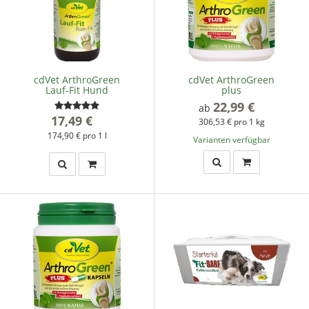
cdVet ArthroGreen
cdVet ArthroGreen
Lauf-Fit Hund
plus
22,99 €
*
ab
17,49 €
*
306,53 € pro 1 kg
174,90 € pro 1 l
Varianten verfügbar