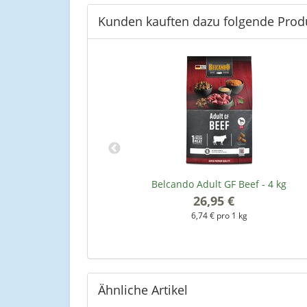
Kunden kauften dazu folgende Prod
500 g
Belcando Adult GF Beef - 4 kg
26,95 €
*
kg
6,74 € pro 1 kg
Ähnliche Artikel