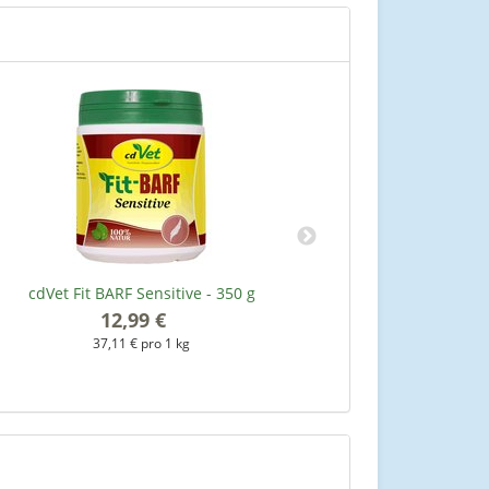
cdVet Fit BARF Sensitive - 350 g
cdVet Fit B
12,99 €
*
37,11 € pro 1 kg