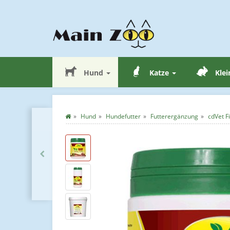
Hund
Katze
Klei
Hund
Hundefutter
Futterergänzung
cdVet 