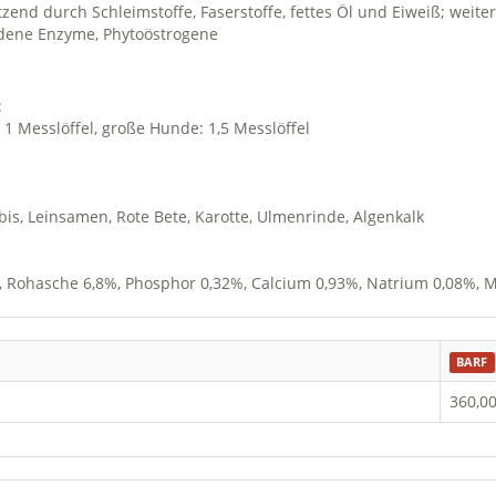
end durch Schleimstoffe, Faserstoffe, fettes Öl und Eiweiß; weiter
edene Enzyme, Phytoöstrogene
:
 1 Messlöffel, große Hunde: 1,5 Messlöffel
rbis, Leinsamen, Rote Bete, Karotte, Ulmenrinde, Algenkalk
7%, Rohasche 6,8%, Phosphor 0,32%, Calcium 0,93%, Natrium 0,08%,
BARF
360,00