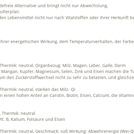
defreie Alternative und bringt nicht nur Abwechslung,
utterplan.
den Lebensmittel nicht nur nach Vitalstoffen oder ihrer Herkunft 
 ihrer energetischen Wirkung, dem Temperaturverhalten, der Far
 Thermik: neutral, Organbezug: Milz, Magen, Leber, Galle, Darm
 C, H, Mangan, Kupfer, Magnesium, Selen, Zink und Eisen machen di
, um den Zuckerstoffwechsel nicht zu sehr zu belasten, und gleichze
Thermik: neutral, stärken das Milz- Qi
n einen hohen Anteil an Carotin, Biotin, Eisen, Calcium, die Vitamin
, Thermik: neutral
it. B, Kalium, Folsäure und Eisen
, Thermik: neutral, Geschmack: süß Wirkung: Abwehrenergie (Wei-Q