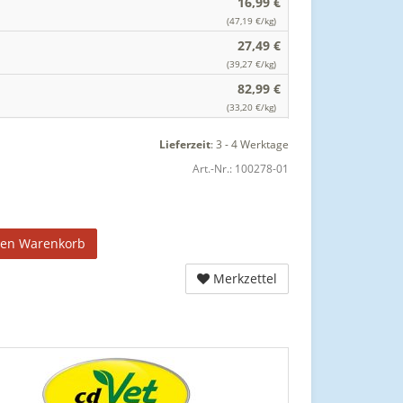
16,99 €
(47,19 €/kg)
27,49 €
(39,27 €/kg)
82,99 €
(33,20 €/kg)
Lieferzeit
:
3 - 4 Werktage
Art.-Nr.:
100278-01
den Warenkorb
Merkzettel