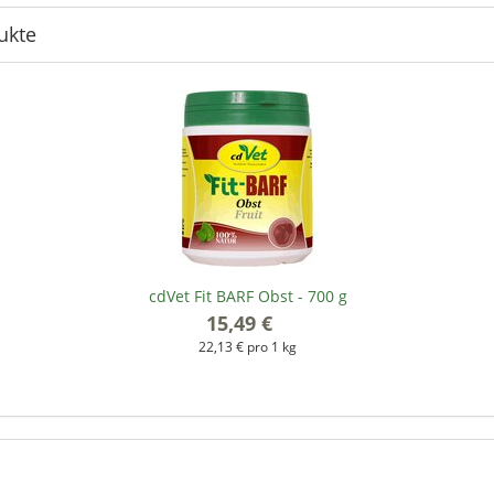
ukte
cdVet Fit BARF Obst - 700 g
15,49 €
*
22,13 € pro 1 kg