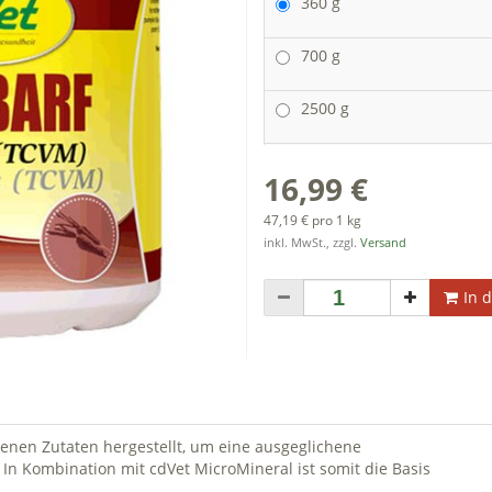
360 g
700 g
2500 g
16,99 €
47,19 € pro 1 kg
inkl. MwSt., zzgl.
Versand
In 
enen Zutaten hergestellt, um eine ausgeglichene
In Kombination mit cdVet MicroMineral ist somit die Basis