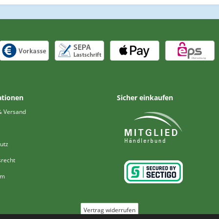
ationen
Sicher einkaufen
& Versand
utz
srecht
um
Vertrag widerrufen