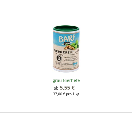
grau Bierhefe
5,55 €
*
ab
37,00 € pro 1 kg