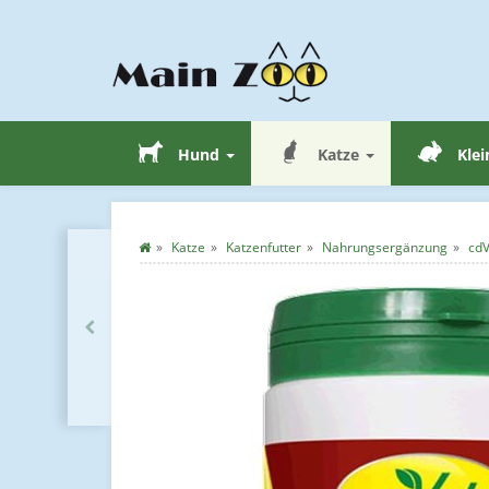
Hund
Katze
Klei
Katze
Katzenfutter
Nahrungsergänzung
cdV