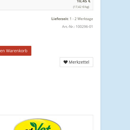
10,45 €
(17,42 €/kg)
Lieferzeit
:
1 - 2 Werktage
Art.-Nr.:
100296-01
den Warenkorb
Merkzettel