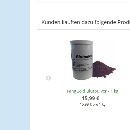
Kunden kauften dazu folgende Prod
nk, 500 ml
FangGold Blutpulver - 1 kg
*
15,99 €
*
 l
15,99 € pro 1 kg