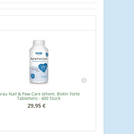
rau Nail & Paw Care (ehem. Biotin Forte
Grau 
Tabletten) - 400 Stück
29,95 €
*
4