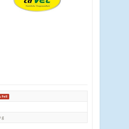
 Fell
0 g