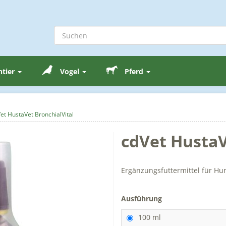
ntier
Vogel
Pferd
et HustaVet BronchialVital
cdVet HustaV
Ergänzungsfuttermittel für H
Ausführung
100 ml