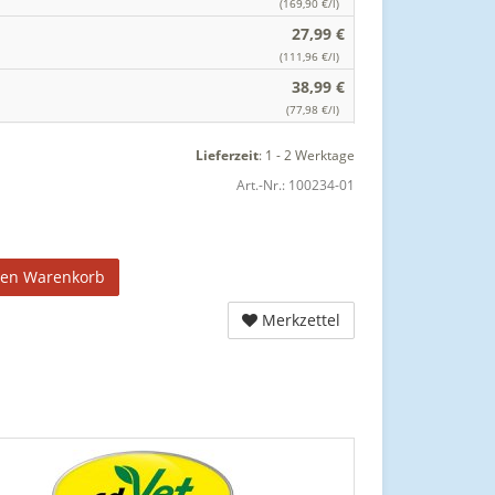
(169,90 €/l)
27,99 €
(111,96 €/l)
38,99 €
(77,98 €/l)
Lieferzeit
:
1 - 2 Werktage
Art.-Nr.:
100234-01
den Warenkorb
Merkzettel