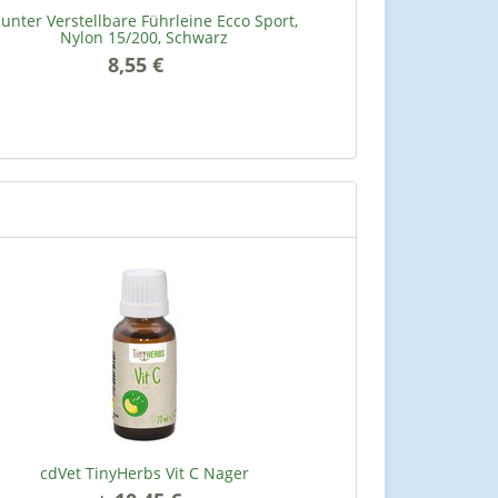
unter Verstellbare Führleine Ecco Sport,
feliT
Nylon 15/200, Schwarz
8,55 €
*
75
cdVet TinyHerbs Vit C Nager