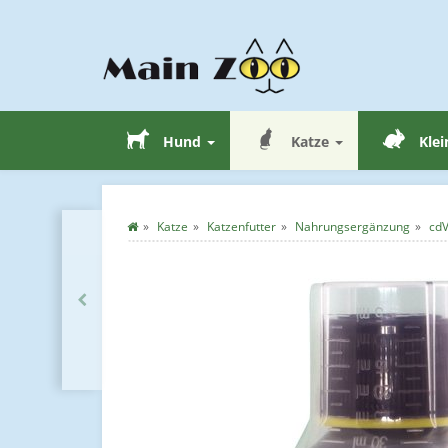
Hund
Katze
Klei
Katze
Katzenfutter
Nahrungsergänzung
cdV