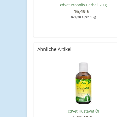
aket - 2 x 11,34 kg
cdVet Propolis Herbal, 20 g
*
16,49 €
*
kg
824,50 € pro 1 kg
Ähnliche Artikel
cdVet HustaVet Öl