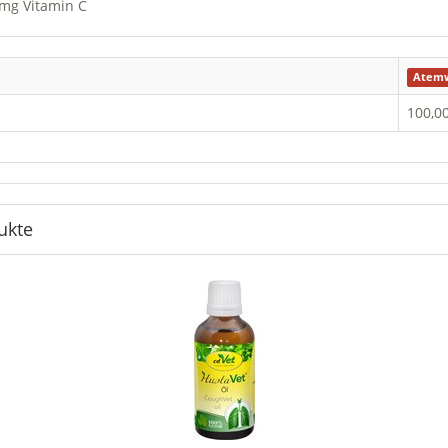
0mg Vitamin C
Atem
100,0
ukte