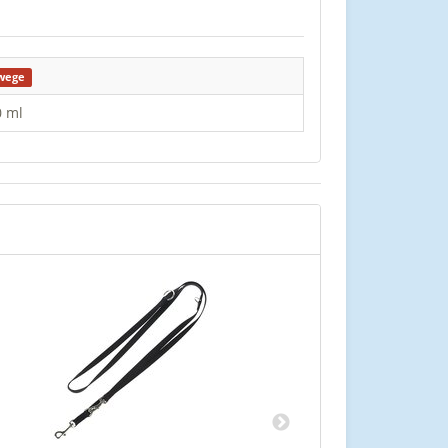
wege
0 ml