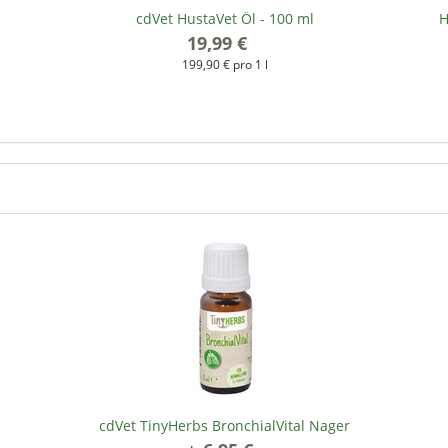
cdVet HustaVet Öl - 100 ml
H
19,99 €
*
199,90 € pro 1 l
cdVet TinyHerbs BronchialVital Nager