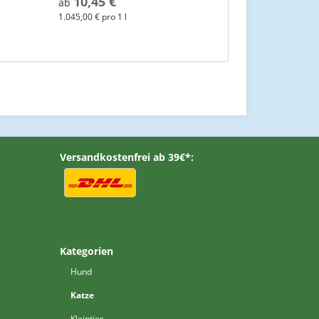
10,45 €
*
ab
1.045,00 € pro 1 l
Versandkostenfrei ab 39€*:
Kategorien
Hund
Katze
Kleintier