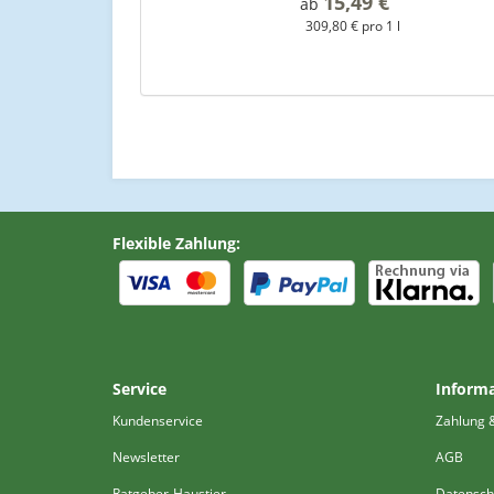
15,49 €
*
ab
309,80 € pro 1 l
Flexible Zahlung:
Service
Inform
Kundenservice
Zahlung 
Newsletter
AGB
Ratgeber-Haustier
Datensch