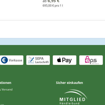
6,95 €
*
ab
695,00 € pro 1 l
ationen
Sicher einkaufen
& Versand
utz