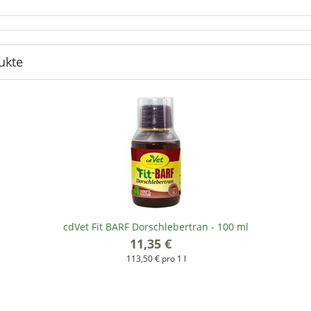
ukte
cdVet Fit BARF Dorschlebertran - 100 ml
11,35 €
*
113,50 € pro 1 l