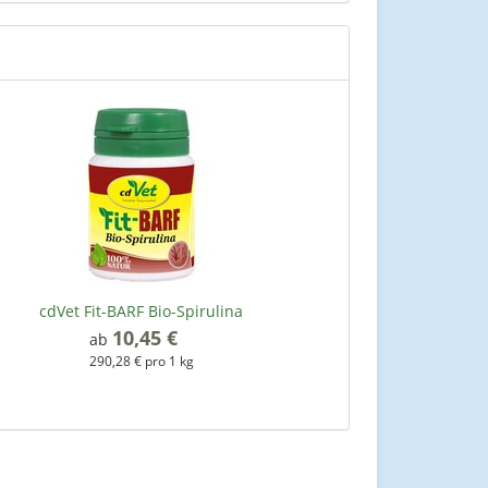
cdVet Fit-BARF Bio-Spirulina
10,45 €
*
ab
290,28 € pro 1 kg