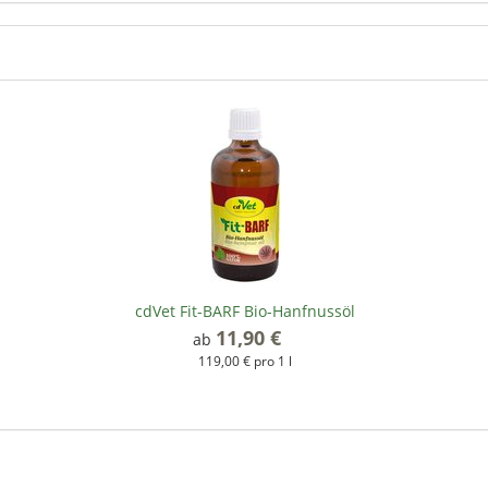
cdVet Fit-BARF Bio-Hanfnussöl
11,90 €
*
ab
119,00 € pro 1 l