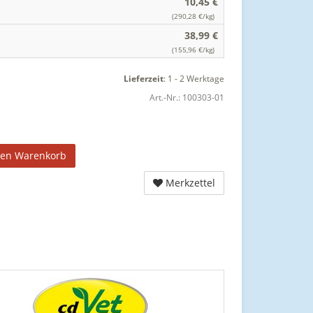
10,45 €
(290,28 €/kg)
38,99 €
(155,96 €/kg)
Lieferzeit
:
1 - 2 Werktage
Art.-Nr.:
100303-01
den Warenkorb
Merkzettel