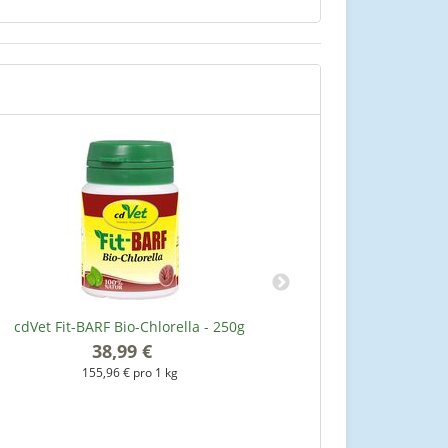
cdVet Fit-BARF Bio-Chlorella - 250g
Hunter Pure W
weiß
38,99 €
*
155,96 € pro 1 kg