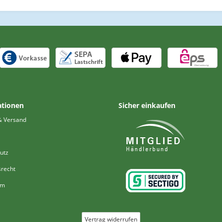
ationen
Sicher einkaufen
& Versand
utz
srecht
um
Vertrag widerrufen