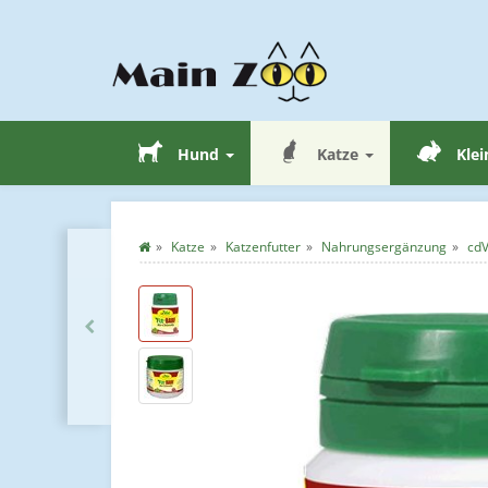
Hund
Katze
Klei
Katze
Katzenfutter
Nahrungsergänzung
cdV