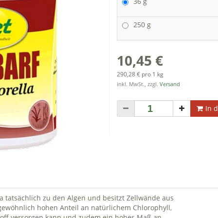
36 g
250 g
10,45 €
290,28 € pro 1 kg
inkl. MwSt., zzgl.
Versand
In 
la tatsächlich zu den Algen und besitzt Zellwände aus
ewöhnlich hohen Anteil an natürlichem Chlorophyll,
stoff versorgen kann und zudem ein hohes Maß an