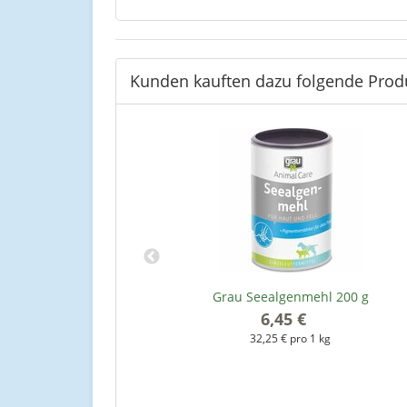
Kunden kauften dazu folgende Prod
undeshampoo für
Grau Seealgenmehl 200 g
00 ml
6,45 €
*
32,25 € pro 1 kg
 l