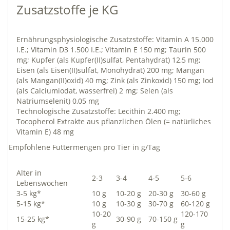
Zusatzstoffe je KG
Ernährungsphysiologische Zusatzstoffe: Vitamin A 15.000
I.E.; Vitamin D3 1.500 I.E.; Vitamin E 150 mg; Taurin 500
mg; Kupfer (als Kupfer(II)sulfat, Pentahydrat) 12,5 mg;
Eisen (als Eisen(II)sulfat, Monohydrat) 200 mg; Mangan
(als Mangan(II)oxid) 40 mg; Zink (als Zinkoxid) 150 mg; Iod
(als Calciumiodat, wasserfrei) 2 mg; Selen (als
Natriumselenit) 0,05 mg
Technologische Zusatzstoffe: Lecithin 2.400 mg;
Tocopherol Extrakte aus pflanzlichen Ölen (= natürliches
Vitamin E) 48 mg
Empfohlene Futtermengen pro Tier in g/Tag
Alter in
2-3
3-4
4-5
5-6
Lebenswochen
3-5 kg*
10 g
10-20 g
20-30 g
30-60 g
5-15 kg*
10 g
10-30 g
30-70 g
60-120 g
10-20
120-170
15-25 kg*
30-90 g
70-150 g
g
g