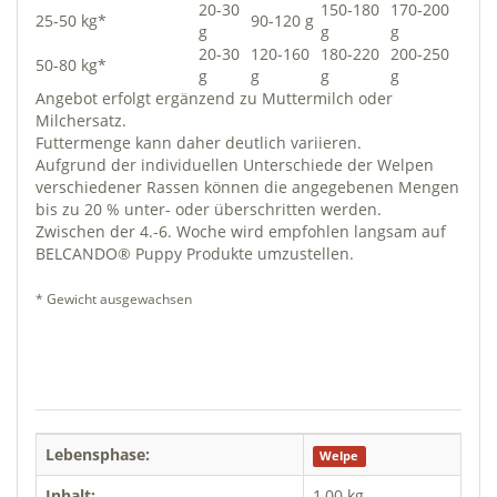
20-30
150-180
170-200
25-50 kg*
90-120 g
g
g
g
20-30
120-160
180-220
200-250
50-80 kg*
g
g
g
g
Angebot erfolgt ergänzend zu Muttermilch oder
Milchersatz.
Futtermenge kann daher deutlich variieren.
Aufgrund der individuellen Unterschiede der Welpen
verschiedener Rassen können die angegebenen Mengen
bis zu 20 % unter- oder überschritten werden.
Zwischen der 4.-6. Woche wird empfohlen langsam auf
BELCANDO® Puppy Produkte umzustellen.
* Gewicht ausgewachsen
Lebensphase:
Welpe
Inhalt:
1,00 kg