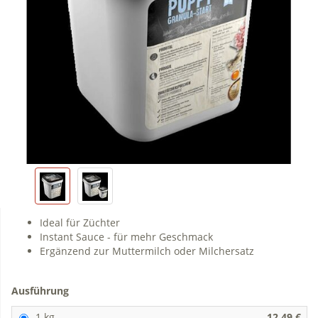
Ideal für Züchter
Instant Sauce - für mehr Geschmack
Ergänzend zur Muttermilch oder Milchersatz
Ausführung
1 kg
12,49 €