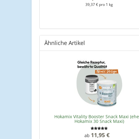
39,37 € pro 1 kg
kg
Ähnliche Artikel
Hokamix Vitality Booster Snack Maxi (eh
Hokamix 30 Snack Maxi)
11,95 €
*
ab