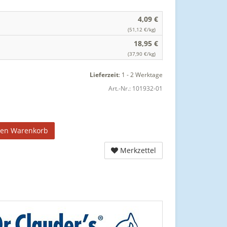
4,09 €
(51,12 €/kg)
18,95 €
(37,90 €/kg)
Lieferzeit
:
1 - 2 Werktage
Art.-Nr.:
101932-01
den Warenkorb
Merkzettel