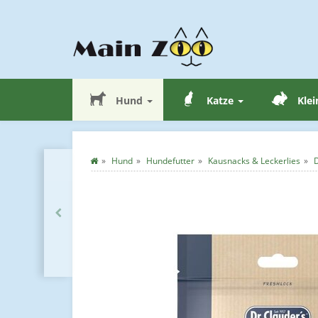
Hund
Katze
Klei
Hund
Hundefutter
Kausnacks & Leckerlies
D