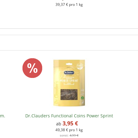
39,37 € pro 1 kg
em.
Dr.Clauders Functional Coins Power Sprint
3,95 €
*
ab
49,38 € pro 1 kg
sonst:
4,99 €