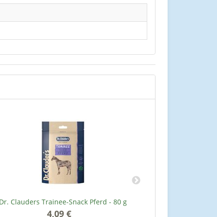
Dr. Clauders Trainee-Snack Pferd - 80 g
Dr. Clauders 
4,09 €
*