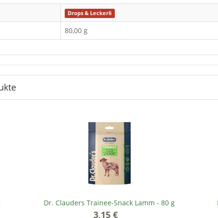
Drops & Leckerli
80,00 g
ukte
g
Dr. Clauders Trainee-Snack Lamm - 80 g
3,15 €
*