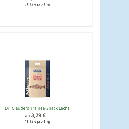
51,12 € pro 1 kg
3
Dr. Clauders Trainee-Snack Lachs
3,29 €
*
ab
41,13 € pro 1 kg