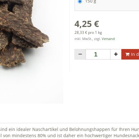
150 g
4,25 €
28,33 € pro 1 kg
inkl. MwSt., zzgl.
Versand
In 
 sind ein idealer Naschartikel und Belohnungshappen für Ihren Hu
il von mindestens 80% und ist daher ein hochwertiger Hundesnac