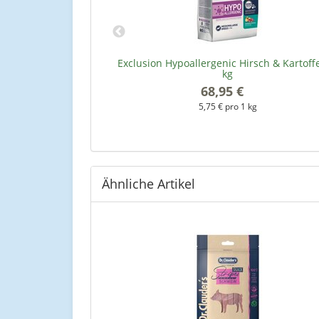
lunge - 200 g
Exclusion Hypoallergenic Hirsch & Kartoffe
kg
68,95 €
*
kg
5,75 € pro 1 kg
Ähnliche Artikel