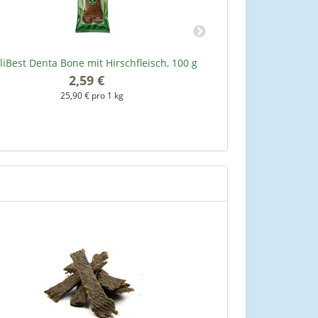
liBest Denta Bone mit Hirschfleisch, 100 g
Lammstreif
2,59 €
*
25,90 € pro 1 kg
2