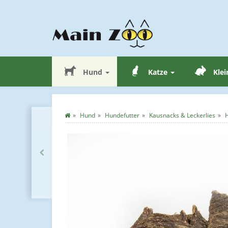
Hund
Katze
Klei
Hund
Hundefutter
Kausnacks & Leckerlies
H