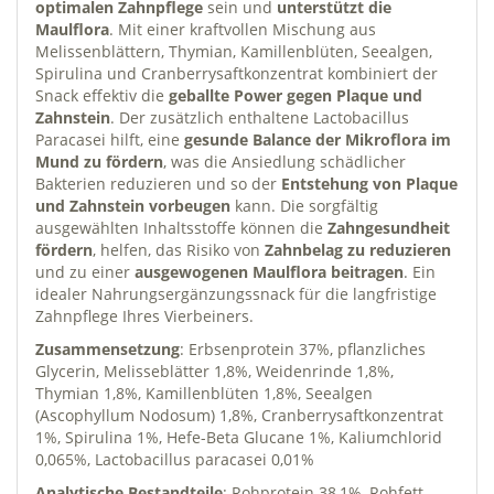
optimalen Zahnpflege
sein und
unterstützt die
Maulflora
. Mit einer kraftvollen Mischung aus
Melissenblättern, Thymian, Kamillenblüten, Seealgen,
Spirulina und Cranberrysaftkonzentrat kombiniert der
Snack effektiv die
geballte Power gegen Plaque und
Zahnstein
. Der zusätzlich enthaltene Lactobacillus
Paracasei hilft, eine
gesunde Balance der Mikroflora im
Mund zu fördern
, was die Ansiedlung schädlicher
Bakterien reduzieren und so der
Entstehung von Plaque
und Zahnstein vorbeugen
kann. Die sorgfältig
ausgewählten Inhaltsstoffe können die
Zahngesundheit
fördern
, helfen, das Risiko von
Zahnbelag zu reduzieren
und zu einer
ausgewogenen Maulflora beitragen
. Ein
idealer Nahrungsergänzungssnack für die langfristige
Zahnpflege Ihres Vierbeiners.
Zusammensetzung
: Erbsenprotein 37%, pflanzliches
Glycerin, Melisseblätter 1,8%, Weidenrinde 1,8%,
Thymian 1,8%, Kamillenblüten 1,8%, Seealgen
(Ascophyllum Nodosum) 1,8%, Cranberrysaftkonzentrat
1%, Spirulina 1%, Hefe-Beta Glucane 1%, Kaliumchlorid
0,065%, Lactobacillus paracasei 0,01%
Analytische Bestandteile
: Rohprotein 38,1%, Rohfett