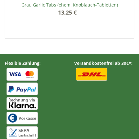
Grau Garlic Tabs (ehem. Knoblauch-Tabletten)
G
13,25 €
*
Flexible Zahlung:
Versandkostenfrei ab 39€*: