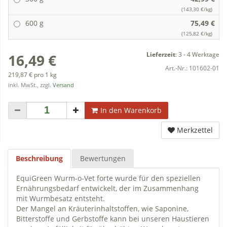
(143,30 €/kg)
600 g
75,49 €
(125,82 €/kg)
Lieferzeit
:
3 - 4 Werktage
16,49 €
Art.-Nr.:
101602-01
219,87 € pro 1 kg
inkl. MwSt., zzgl.
Versand
In den Warenkorb
Merkzettel
Beschreibung
Bewertungen
EquiGreen Wurm-o-Vet forte wurde für den speziellen
Ernährungsbedarf entwickelt, der im Zusammenhang
mit Wurmbesatz entsteht.
Der Mangel an Kräuterinhaltstoffen, wie Saponine,
Bitterstoffe und Gerbstoffe kann bei unseren Haustieren