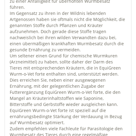
zu einer Anfälligkeit für überhöhten Wurmbesatz
führen.
Im Gegensatz zu ihren in der Wildnis lebenden
Artgenossen haben sie oftmals nicht die Möglichkeit, die
genannten Stoffe durch Pflanzen und Kräuter
aufzunehmen. Doch gerade diese Stoffe tragen
nachweislich bei ihren wilden Verwandten dazu bei,
einen übermäßigen krankhaften Wurmbesatz durch die
gesunde Ernährung zu vermeiden.
Um seltener einen Grund für chemische Wurmkuren
(Arzneimittel) zu haben, sollte daher der Darm des
Tieres mit entsprechenden Kräutern, die in EquiGreen
Wurm-o-Vet forte enthalten sind, unterstützt werden.
Dies erreichen Sie, neben einer ausgewogenen
Ernährung, mit der gelegentlichen Zugabe der
Futterergänzung EquiGreen Wurm-o-Vet forte, die den
Mangel an Kräuterinhaltstoffen wie Saponine,
Bitterstoffe und Gerbstoffe wieder ausgleichen kann.
EquiGreen Wurm-o-Vet forte ist speziell auf die
ernährungsbedingte Stärkung der Verdauung in Bezug
auf Wurmbesatz optimiert.
Zudem empfehlen viele Fachleute für Parasitologie den
Wurmbesatz des Tieres durch eine regelmäßige