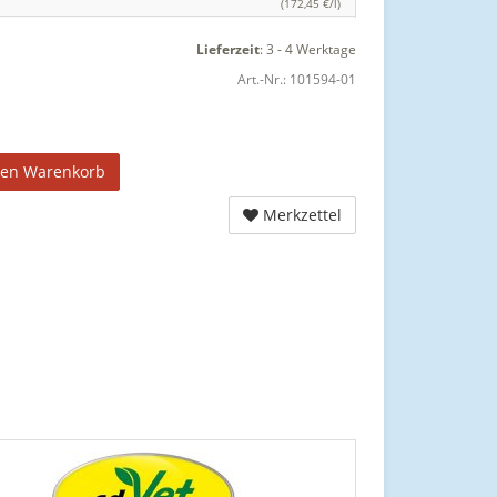
(172,45 €/l)
Lieferzeit
:
3 - 4 Werktage
Art.-Nr.:
101594-01
den Warenkorb
Merkzettel