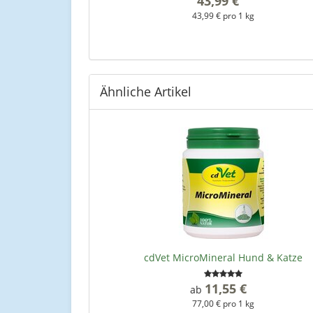
43,99 €
*
43,99 € pro 1 kg
Ähnliche Artikel
cdVet MicroMineral Hund & Katze
11,55 €
*
ab
77,00 € pro 1 kg