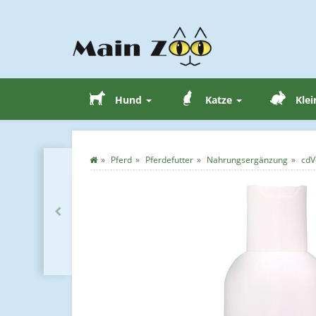
Hund
Katze
Klei
Pferd
Pferdefutter
Nahrungsergänzung
cdV