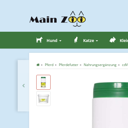
Hund
Katze
Klei
Pferd
Pferdefutter
Nahrungsergänzung
cdV