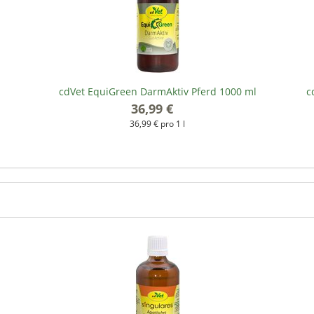
cdVet EquiGreen DarmAktiv Pferd 1000 ml
c
36,99 €
*
36,99 € pro 1 l