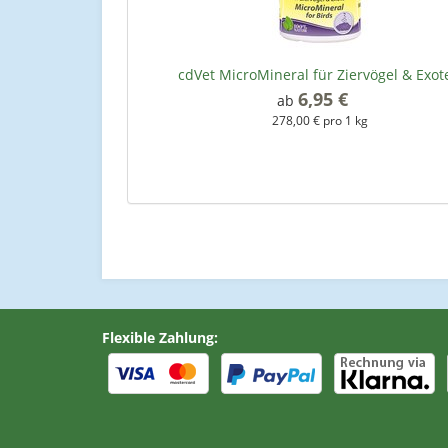
cdVet MicroMineral für Ziervögel & Exot
6,95 €
*
ab
278,00 € pro 1 kg
Flexible Zahlung: