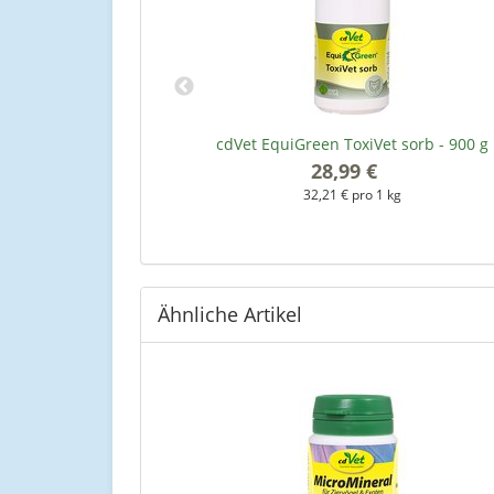
nikum - 500 ml
cdVet EquiGreen ToxiVet sorb - 900 g
*
28,99 €
*
 l
32,21 € pro 1 kg
Ähnliche Artikel