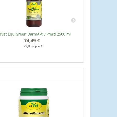
dVet EquiGreen DarmAktiv Pferd 2500 ml
cdVet EquiGree
74,49 €
*
29,80 € pro 1 l