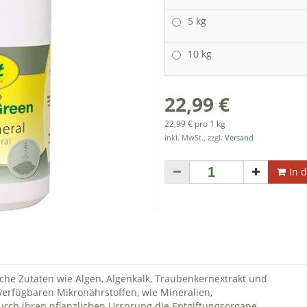
5 kg
10 kg
22,99 €
22,99 € pro 1 kg
inkl. MwSt., zzgl.
Versand
In 
iche Zutaten wie Algen, Algenkalk, Traubenkernextrakt und
 verfügbaren Mikronährstoffen, wie Mineralien,
urch ihren pflanzlichen Ursprung die Entgiftungsorgane