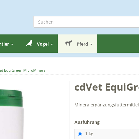
ntier
Vogel
Pferd
et EquiGreen MicroMineral
cdVet EquiG
Mineralergänzungsfuttermittel
Ausführung
1 kg