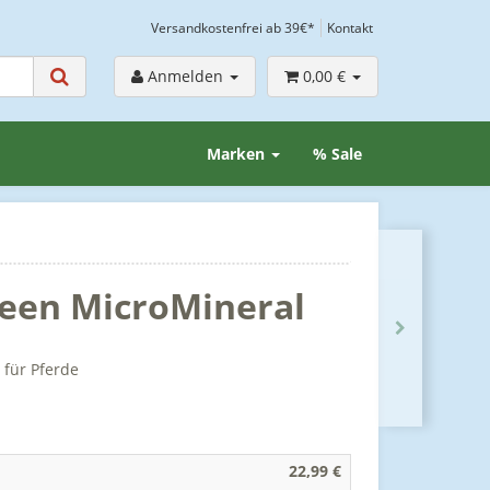
Versandkostenfrei ab 39€*
Kontakt
Anmelden
0,00 €
Marken
% Sale
reen MicroMineral
 für Pferde
22,99 €