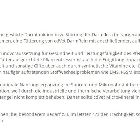
 gestörte Darmfunktion bzw. Störung der Darmflora hervorgerufe
emen, eine Fütterung von cdVet DarmRein mit anschließender, auf
Grundvoraussetzung für Gesundheit und Leistungsfähigkeit des Pfe
utter ausgerichtete Pflanzenfresser ist auch die Entgiftungskapaz
elt und sonstige Gifte aber auch durch synthetische Vitamine etc. ü
r häufiger auftretenden Stoffwechselproblemen wie EMS, PSSM etc.
e, optimale Nahrungsergänzung im Spuren- und Mikronährstoffbere
ation, weil durch die industrielle und thermische Verarbeitung viel
angel nicht komplett beheben. Daher sollte cdVet MicroMineral in
geben; bei besonderem Bedarf z.B. im letzten 1/3 der Trächtigkeit, s
en