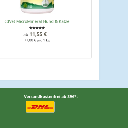
cdVet MicroMineral Hund & Katze
11,55 €
*
ab
77,00 € pro 1 kg
Versandkostenfrei ab 39€*: