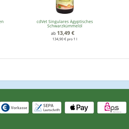
en
cdVet Singulares Ägyptisches
Schwarzkümmelöl
13,49 €
*
ab
134,90 € pro 1 l