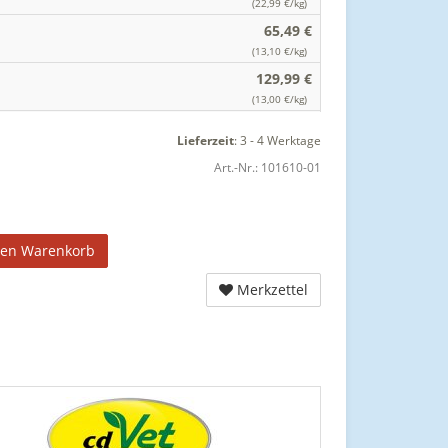
(22,99 €/kg)
65,49 €
(13,10 €/kg)
129,99 €
(13,00 €/kg)
Lieferzeit
:
3 - 4 Werktage
Art.-Nr.:
101610-01
den Warenkorb
Merkzettel