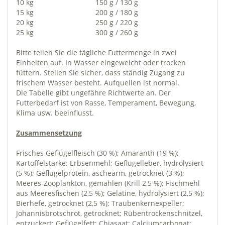
10 kg
150 g / 130 g
15 kg
200 g / 180 g
20 kg
250 g / 220 g
25 kg
300 g / 260 g
Bitte teilen Sie die tägliche Futtermenge in zwei
Einheiten auf. In Wasser eingeweicht oder trocken
füttern. Stellen Sie sicher, dass ständig Zugang zu
frischem Wasser besteht. Aufquellen ist normal.
Die Tabelle gibt ungefähre Richtwerte an. Der
Futterbedarf ist von Rasse, Temperament, Bewegung,
Klima usw. beeinflusst.
Zusammensetzung
Frisches Geflügelfleisch (30 %); Amaranth (19 %);
Kartoffelstärke; Erbsenmehl; Geflügelleber, hydrolysiert
(5 %); Geflügelprotein, aschearm, getrocknet (3 %);
Meeres-Zooplankton, gemahlen (Krill 2,5 %); Fischmehl
aus Meeresfischen (2,5 %); Gelatine, hydrolysiert (2,5 %);
Bierhefe, getrocknet (2,5 %); Traubenkernexpeller;
Johannisbrotschrot, getrocknet; Rübentrockenschnitzel,
entzuckert; Geflügelfett; Chiasaat; Calciumcarbonat;