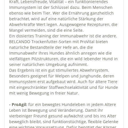
Kraft, Lebensfreude, Vitalität – ein funktionierendes
Immunsystem ist der Schlüssel dazu. Beim Menschen
ebenso wie beim Tier. Wer die Ernährung ganzheitlich
betrachtet, wird auf eine natürliche Stärkung der
Abwehrkräfte Wert legen. Ausgewogene Rezepturen, die
Mangel vermeiden, sind die eine Seite.
Ein dosiertes Training der Immunabwehr ist die andere.
BELCANDO Trockenfutter-Sorten mit ProVital bieten
natürliche Bestandteile der Hefe an, die die
Immunabwehr Ihres Hundes ähnlich anregen wie die
vielfältigen Pilzstrukturen, die ein wild lebender Hund in
seiner natürlichen Umgebung aufnimmt.
Das Ergebnis ist ein gut stimuliertes Abwehrsystem.
Besonders geeignet für Welpen und Junghunde, deren
Immunsystem erst aufgebaut wird. Auch für ältere Tiere
mit eingeschränkter Stoffwechselaktivität und für Hunde
mit wenig Bewegung in freier Natur.
- ProAgil:
für ein bewegtes Hundeleben in jedem Altere
Leben ist Bewegung und Veränderung. Damit ihr
vierbeiniger Freund gesund aufwächst und bis ins Alter
beweglich bleibt, sind funktionstüchtige, flexible Gelenke
eine wichtige Voraussetzung. Dafür benötigt der Körper