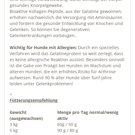
gesundes Knorpelgewebe.
Bioaktive Kollagen-Peptide, aus der Gelatine gewonnen,
erhöhen nachweislich die Versorgung mit Aminosäuren
und fördern die gesunde Entwicklung von Knochen und
Gelenken. So können Sie degenerativen
Gelenkerkrankungen vorbeugen.
Wichtig für Hunde mit Allergien:
Durch ein spezielles
Verfahren wird das Gelatineprotein so weit zerlegt, dass
es keine allergische Reaktion auslöst. Besonders sinnvoll
ist die Gabe von ProAgil bei Hunden im Wachstum und
älteren Hunden, die ein erhöhtes Risiko für Arthrose
aufweisen. Rund 90 % aller Hunde über fünf Jahre
leiden unter Gelenkproblemen!
<
Fütterungsempfehlung
Gewicht
Menge pro Tag normal/wenig
(ausgewachsen)
aktiv
3 kg
60g / 50 g
5 kg
90 g / 80 g