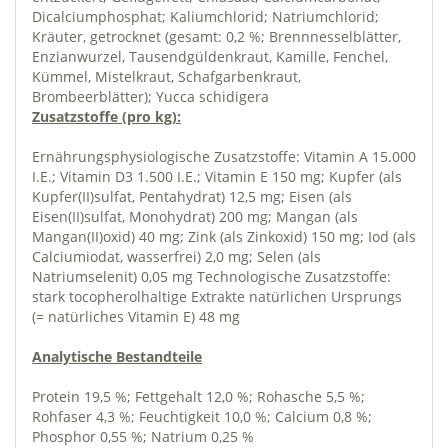
Dicalciumphosphat; Kaliumchlorid; Natriumchlorid;
Kräuter, getrocknet (gesamt: 0,2 %; Brennnesselblätter,
Enzianwurzel, Tausendgüldenkraut, Kamille, Fenchel,
Kümmel, Mistelkraut, Schafgarbenkraut,
Brombeerblätter); Yucca schidigera
Zusatzstoffe (pro kg):
Ernährungsphysiologische Zusatzstoffe: Vitamin A 15.000
I.E.; Vitamin D3 1.500 I.E.; Vitamin E 150 mg; Kupfer (als
Kupfer(II)sulfat, Pentahydrat) 12,5 mg; Eisen (als
Eisen(II)sulfat, Monohydrat) 200 mg; Mangan (als
Mangan(II)oxid) 40 mg; Zink (als Zinkoxid) 150 mg; Iod (als
Calciumiodat, wasserfrei) 2,0 mg; Selen (als
Natriumselenit) 0,05 mg Technologische Zusatzstoffe:
stark tocopherolhaltige Extrakte natürlichen Ursprungs
(= natürliches Vitamin E) 48 mg
Analytische Bestandteile
Protein 19,5 %; Fettgehalt 12,0 %; Rohasche 5,5 %;
Rohfaser 4,3 %; Feuchtigkeit 10,0 %; Calcium 0,8 %;
Phosphor 0,55 %; Natrium 0,25 %