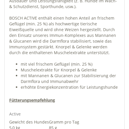
Ausdauer und Leistungsfähigkeit (z. B. Hunde im Wach-
& Schutzdienst, Sporthunde, usw.).
BOSCH ACTIVE enthält einen hohen Anteil an frischem
Geflügel (min. 25 %) als hochwertige tierische
Eiweißquelle und wird ohne Weizen hergestellt. Durch
den Einsatz unseres Immun-Komplexes aus Mannanen
& Glucanen wird die Darmflora stabilisiert, sowie das
Immunsystem gestärkt. Knorpel & Gelenke werden
durch die enthaltenen Muschelextrakte unterstützt.
mit viel frischem Geflügel (min. 25 %)
Muschelextrakte für Knorpel & Gelenke
mit Mannanen & Glucanen zur Stabilisierung der
Darmflora und Immunabwehr
erhöhte Energiekonzentration für Leistungshunde
Fütterungsempfehlung
Active
Gewicht des Hundes
Gramm pro Tag
5,0 kg
85 g