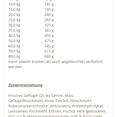
10,0 kg
145 g
15,0 kg
195 g
20,0 kg
240 g
25,0 kg
285 g
30,0 kg
325 g
35,0 kg
365 g
40,0 kg
405 g
50,0 kg
475 g
60,0 kg
545 g
70,0 kg
615 g
80,0 kg
680 g
Kann sowohl trocken als auch angefeuchtet verfüttert
werden.
Zusammensetzung
Frisches Geflügel (25 %), Gerste, Mais,
Geflügelfleischmehl, Hirse, Tierfett, Fleischmehl,
Rübentrockenschnitzel (entzuckert), Proteinhydrolysat,
Leinsamen, Fischmehl, Erbsen, Fischöl, Hefe (getrocknet,
incl. 0,1 % Mannanoligosaccharide, 0,06 % ß-Glucane),