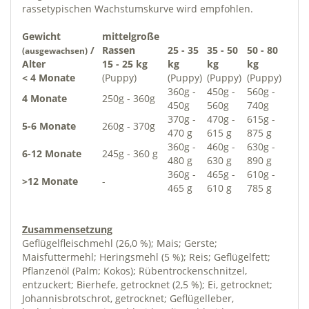
rassetypischen Wachstumskurve wird empfohlen.
Gewicht
mittelgroße
/
Rassen
25 - 35
35 - 50
50 - 80
(ausgewachsen)
Alter
15 - 25 kg
kg
kg
kg
< 4 Monate
(Puppy)
(Puppy)
(Puppy)
(Puppy)
360g -
450g -
560g -
4 Monate
250g - 360g
450g
560g
740g
370g -
470g -
615g -
5-6 Monate
260g - 370g
470 g
615 g
875 g
360g -
460g -
630g -
6-12 Monate
245g - 360 g
480 g
630 g
890 g
360g -
465g -
610g -
>12 Monate
-
465 g
610 g
785 g
Zusammensetzung
Geflügelfleischmehl (26,0 %); Mais; Gerste;
Maisfuttermehl; Heringsmehl (5 %); Reis; Geflügelfett;
Pflanzenöl (Palm; Kokos); Rübentrockenschnitzel,
entzuckert; Bierhefe, getrocknet (2,5 %); Ei, getrocknet;
Johannisbrotschrot, getrocknet; Geflügelleber,