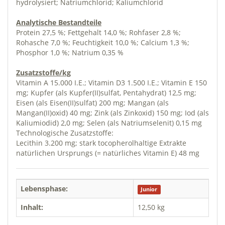
hydrolysiert; Natriumchlorid; Kaliumchlorid
Analytische Bestandteile
Protein 27,5 %; Fettgehalt 14,0 %; Rohfaser 2,8 %;
Rohasche 7,0 %; Feuchtigkeit 10,0 %; Calcium 1,3 %;
Phosphor 1,0 %; Natrium 0,35 %
Zusatzstoffe/kg
Vitamin A 15.000 I.E.; Vitamin D3 1.500 I.E.; Vitamin E 150
mg; Kupfer (als Kupfer(II)sulfat, Pentahydrat) 12,5 mg;
Eisen (als Eisen(II)sulfat) 200 mg; Mangan (als
Mangan(II)oxid) 40 mg; Zink (als Zinkoxid) 150 mg; Iod (als
Kaliumiodid) 2,0 mg; Selen (als Natriumselenit) 0,15 mg
Technologische Zusatzstoffe:
Lecithin 3.200 mg; stark tocopherolhaltige Extrakte
natürlichen Ursprungs (= natürliches Vitamin E) 48 mg
Lebensphase:
Junior
Inhalt:
12,50 kg