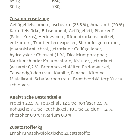
65 kg
630g
80 kg
730g
Zusammensetzung
Geflügelfleischmehl, aschearm (23,5 %); Amaranth (20 %);
Kartoffelstärke; Erbsenmehl; Geflügelfett; Pflanzenöl
(Palm; Kokos); Heringsmehl; Rübentrockenschnitzel,
entzuckert; Traubenkernexpeller; Bierhefe, getrocknet;
Johannisbrotschrot, getrocknet; Geflügelleber,
hydrolysiert; Chiasaat (1 %); Dicalciumphosphat;
Natriumchlorid; Kaliumchlorid; Kräuter, getrocknet
(gesamt: 0,2 %; Brennnesselblätter, Enzianwurzel,
Tausendgüldenkraut, Kamille, Fenchel, Kümmel,
Mistelkraut, Schafgarbenkraut, Brombeerblätter); Yucca
schidigera
Analytische Bestandteile
Protein 23,5 %; Fettgehalt 12,5 %; Rohfaser 3,5 %;
Rohasche 7,0 %; Feuchtigkeit 10,0 %; Calcium 1,2 %;
Phosphor 0,9 %; Natrium 0,3 %
Zusatzstoffe/kg
Ernährungsphysiologische Zusatzstoffe: