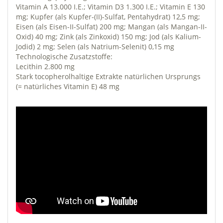
Vitamin A 13.000 I.E.; Vitamin D3 1.300 I.E.; Vitamin E 130
mg; Kupfer (als Kupfer-(II)-Sulfat, Pentahydrat) 12,5 mg;
Eisen (als Eisen-II-Sulfat) 200 mg; Mangan (als Mangan-II-
Oxid) 40 mg; Zink (als Zinkoxid) 150 mg; Jod (als Kalium-
Jodid) 2 mg; Selen (als Natrium-Selenit) 0,15 mg
Technologische Zusatzstoffe:
Lecithin 2.800 mg
Stark tocopherolhaltige Extrakte natürlichen Ursprungs
(= natürliches Vitamin E) 48 mg