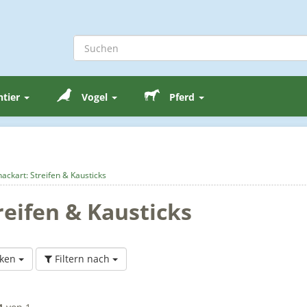
ntier
Vogel
Pferd
nackart: Streifen & Kausticks
reifen & Kausticks
ken
Filtern nach