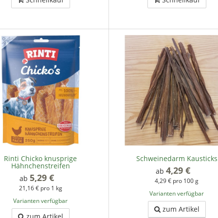
Rinti Chicko knusprige
Schweinedarm Kausticks
Hähnchenstreifen
4,29 €
*
ab
5,29 €
*
ab
4,29 € pro 100 g
21,16 € pro 1 kg
Varianten verfügbar
Varianten verfügbar
zum Artikel
zum Artikel