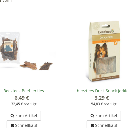
1
von 1
Beeztees Beef Jerkies
beeztees Duck Snack Jerki
6,49 €
*
3,29 €
*
32,45 € pro 1 kg
54,83 € pro 1 kg
zum Artikel
zum Artikel
Schnellkauf
Schnellkauf