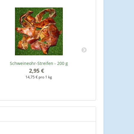
Schweineohr-Streifen - 200 g
Dr. Clauders Tra
2,95 €
*
14,75 € pro 1 kg
2