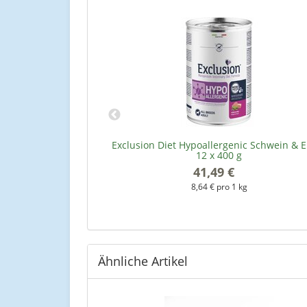
icks 500 g
Exclusion Diet Hypoallergenic Schwein & 
12 x 400 g
*
41,49 €
*
kg
8,64 € pro 1 kg
Ähnliche Artikel