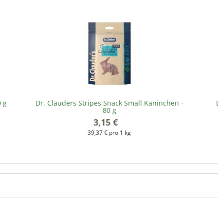
0 g
Dr. Clauders Stripes Snack Small Kaninchen -
80 g
3,15 €
*
39,37 € pro 1 kg