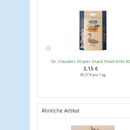
lunge - 200 g
Dr. Clauders Stripes Snack Small Ente 8
3,15 €
*
kg
39,37 € pro 1 kg
Ähnliche Artikel