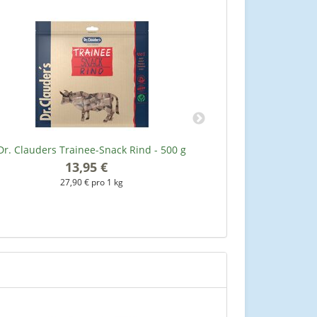
Dr. Clauders Trainee-Snack Rind - 500 g
Dr. Clauders Stri
13,95 €
*
27,90 € pro 1 kg
3