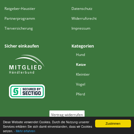
Ratgeber-Haustier
Datenschutz
Partnerprogramm
Widerrufsrecht
Tierversicherung
Impressum
Sicher einkaufen
Kategorien
Hund
Katze
Kleintier
Vogel
Pferd
Vertrag widerrufen
Diese Website verwendet Cookies. Durch die Nutzung unserer
Zustimmen
Services erklären Sie sich damit einverstanden, dass wir Cookies
*
Alle Preise inkl. MwSt., zzgl. ggf.
Versand
setzen.
- Mehr erfahren