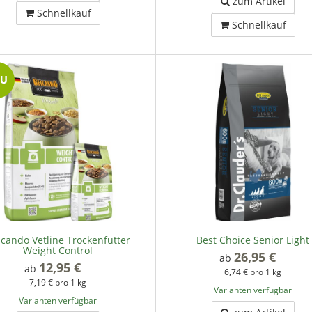
zum Artikel
Schnellkauf
Schnellkauf
lcando Vetline Trockenfutter
Best Choice Senior Light
Weight Control
26,95 €
*
ab
12,95 €
*
ab
6,74 € pro 1 kg
7,19 € pro 1 kg
Varianten verfügbar
Varianten verfügbar