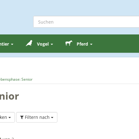
ntier
Vogel
Pferd
ebensphase: Senior
nior
ken
Filtern nach