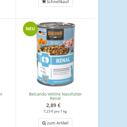
Schnellkauf
er
Belcando Vetline Nassfutter
Renal
2,89 €
*
7,23 € pro 1 kg
zum Artikel