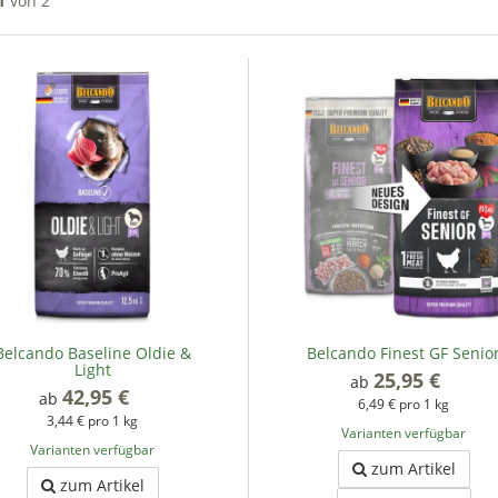
1
von 2
Belcando Baseline Oldie &
Belcando Finest GF Senio
Light
25,95 €
*
ab
42,95 €
*
ab
6,49 € pro 1 kg
3,44 € pro 1 kg
Varianten verfügbar
Varianten verfügbar
zum Artikel
zum Artikel