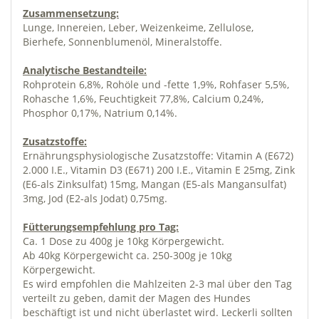
Zusammensetzung:
Lunge, Innereien, Leber, Weizenkeime, Zellulose,
Bierhefe, Sonnenblumenöl, Mineralstoffe.
Analytische Bestandteile:
Rohprotein 6,8%, Rohöle und -fette 1,9%, Rohfaser 5,5%,
Rohasche 1,6%, Feuchtigkeit 77,8%, Calcium 0,24%,
Phosphor 0,17%, Natrium 0,14%.
Zusatzstoffe:
Ernährungsphysiologische Zusatzstoffe: Vitamin A (E672)
2.000 I.E., Vitamin D3 (E671) 200 I.E., Vitamin E 25mg, Zink
(E6-als Zinksulfat) 15mg, Mangan (E5-als Mangansulfat)
3mg, Jod (E2-als Jodat) 0,75mg.
Fütterungsempfehlung pro Tag:
Ca. 1 Dose zu 400g je 10kg Körpergewicht.
Ab 40kg Körpergewicht ca. 250-300g je 10kg
Körpergewicht.
Es wird empfohlen die Mahlzeiten 2-3 mal über den Tag
verteilt zu geben, damit der Magen des Hundes
beschäftigt ist und nicht überlastet wird. Leckerli sollten