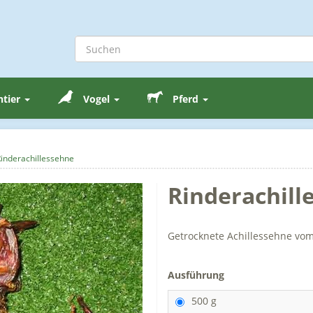
ntier
Vogel
Pferd
inderachillessehne
Rinderachill
Getrocknete Achillessehne vom
Ausführung
500 g