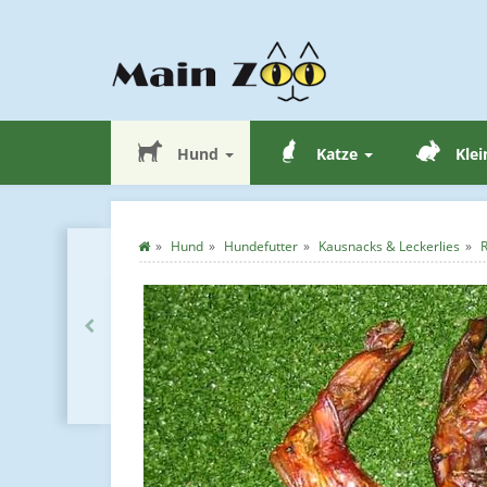
Hund
Katze
Klei
Hund
Hundefutter
Kausnacks & Leckerlies
R