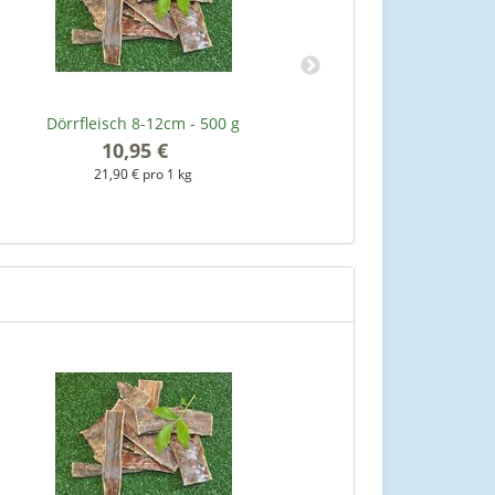
Dörrfleisch 8-12cm - 500 g
Rindern
10,95 €
*
21,90 € pro 1 kg
1