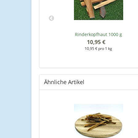
(ca. 4-10cm)
Rinderkopfhaut 1000 g
10,95 €
*
kg
10,95 € pro 1 kg
Ähnliche Artikel