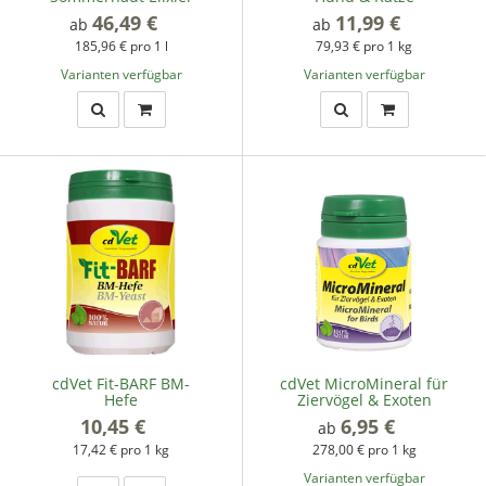
46,49 €
*
11,99 €
*
ab
ab
185,96 € pro 1 l
79,93 € pro 1 kg
Varianten verfügbar
Varianten verfügbar
cdVet Fit-BARF BM-
cdVet MicroMineral für
Hefe
Ziervögel & Exoten
10,45 €
*
6,95 €
*
ab
17,42 € pro 1 kg
278,00 € pro 1 kg
Varianten verfügbar