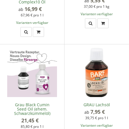
5,55 €
*
ab
Complex10 Öl
37,00 € pro 1 kg
16,99 €
*
ab
Varianten verfügbar
67,96 € pro 1 l
Varianten verfügbar
Grau Black Cumin
GRAU Lachsöl
Seed Oil (ehem.
7,95 €
*
ab
Schwarzkümmelöl)
39,75 € pro 1 l
21,45 €
*
Varianten verfügbar
85,80 € pro 1 l