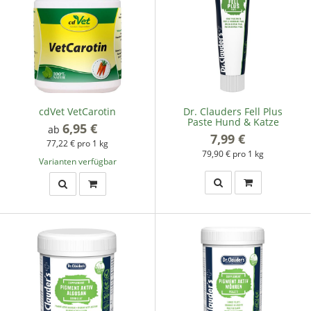
cdVet VetCarotin
Dr. Clauders Fell Plus
Paste Hund & Katze
6,95 €
*
ab
7,99 €
*
77,22 € pro 1 kg
79,90 € pro 1 kg
Varianten verfügbar