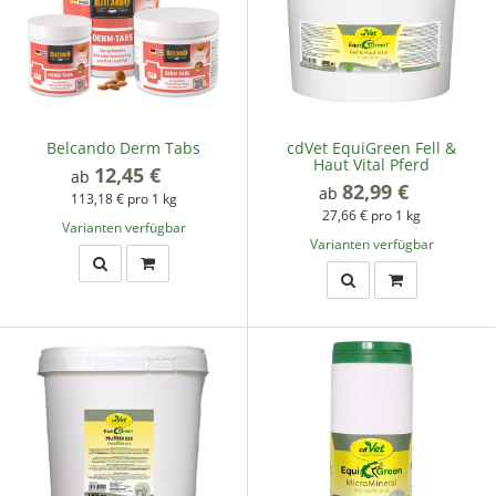
Belcando Derm Tabs
cdVet EquiGreen Fell &
Haut Vital Pferd
12,45 €
*
ab
82,99 €
*
ab
113,18 € pro 1 kg
27,66 € pro 1 kg
Varianten verfügbar
Varianten verfügbar