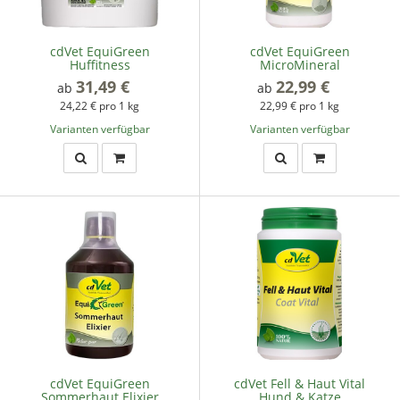
cdVet EquiGreen
cdVet EquiGreen
Huffitness
MicroMineral
31,49 €
*
22,99 €
*
ab
ab
24,22 € pro 1 kg
22,99 € pro 1 kg
Varianten verfügbar
Varianten verfügbar
cdVet EquiGreen
cdVet Fell & Haut Vital
Sommerhaut Elixier
Hund & Katze