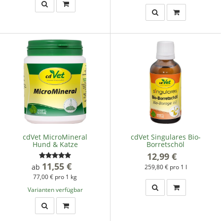
cdVet MicroMineral
cdVet Singulares Bio-
Hund & Katze
Borretschöl
12,99 €
*
11,55 €
*
ab
259,80 € pro 1 l
77,00 € pro 1 kg
Varianten verfügbar