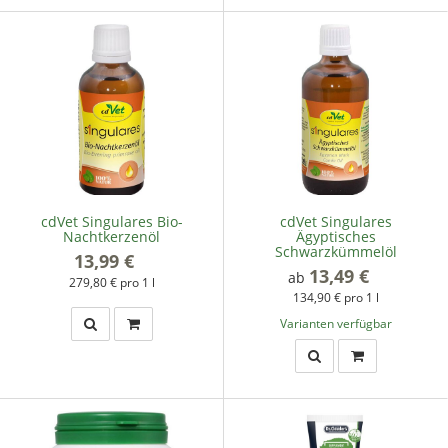
cdVet Singulares Bio-
cdVet Singulares
Nachtkerzenöl
Ägyptisches
Schwarzkümmelöl
13,99 €
*
13,49 €
*
ab
279,80 € pro 1 l
134,90 € pro 1 l
Varianten verfügbar