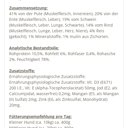
Zusammensetzung:
41% von der Pute (Muskelfleisch, Innereien), 20% von der
Ente (Muskelfleisch, Leber), 19% vom Schwein
(Muskelfleisch, Leber, Lunge, Schwarte), 14% vom Rind
(Muskelfleisch, Lunge, Leber, Herz, Niere), 4% Reis
(gekocht), 1% Mineralstoffe, 1% Inulin aus Zichorien.
Analytische Bestandteile:
Rohprotein 10,5%, Rohfett 6%, Rohfaser 0,4%, Rohasche
2%, Feuchtigkeit 78%.
Zusatzstoffe:
Ernährungsphysiologische Zusatzstoffe:
Ernährungsphysiologische Zusatzstoffe: Vit. D3 (E671)
200 I.E., Vit. E (Alpha-Tocopherolacetat) 50mg, Jod (E2, als
Calciumjodat, wasserfrei) 0,2mg, Mangan (E5, als Mangan
(II) Sulfat) 2mg, Zink (E6, als Zinksulfat, Monohydrat)
20mg.
Fütterungsempfehlung pro Tag:
Kleiner Hund (ca. 10kg) ca. 400g
Mittlerer Hund (ca. 20kg) ca. 800g