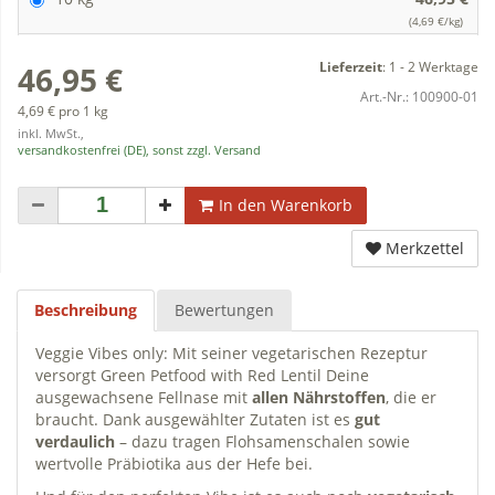
(4,69 €/kg)
Lieferzeit
:
1 - 2 Werktage
46,95 €
Art.-Nr.:
100900-01
4,69 € pro 1 kg
inkl. MwSt.,
versandkostenfrei (DE), sonst zzgl. Versand
In den Warenkorb
Merkzettel
Beschreibung
Bewertungen
Veggie Vibes only: Mit seiner vegetarischen Rezeptur
versorgt Green Petfood with Red Lentil Deine
ausgewachsene Fellnase mit
allen Nährstoffen
, die er
braucht. Dank ausgewählter Zutaten ist es
gut
verdaulich
– dazu tragen Flohsamenschalen sowie
wertvolle Präbiotika aus der Hefe bei.