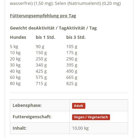
wasserfrei) (1,50 mg); Selen (Natriumselenit) (0,20 mg)
Fütterungsempfehlung pro Tag
Gewicht des
Aktivität / Tag
Aktivität / Tag
Hundes
bis 1 Std.
bis 3 Std.
5 kg
90 g
105 g
10 kg
150 g
175 g
20 kg
250 g
290 g
30 kg
340 g
395 g
40 kg
425 g
490 g
60 kg
575 g
665 g
80 kg
715 g
825 g
Lebensphase:
Adult
Futtereigenschaft:
Vegan / Vegetarisch
Inhalt:
10,00 kg