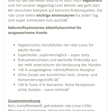
Und für den perfekten Vibe ist es auch noch
vegetarisch
und Teil unserer VeggieDog Line! Mmmh, wie geht das?
Wir verzichten komplett auf tierische Proteinquellen. Die
rote Linse liefert
wichtige Aminosäuren
für jeden Tag.
Und super schmecken tut’s auch!â€¯
Nährstoffoptimiertes Alleinfuttermittel für
ausgewachsene Hunde
.
Vegetarisches Hundefutter mit roter Linse für
adulte Hunde
Superlecker, superverträglich – super tasty
Flohsamenschalen und wertvolle Präbiotika aus
der Hefe unterstützen die Verdauung des Hundes
100 % ausgewogene, nährstoffreiche Rezeptur
Ohne Zusatz von künstlichen Farb-, Aroma- und
Konservierungsstoffe â€¯
100 % Taste, 0 % Nonsense: Reine Rezepturen,
echte Zutaten – sonst nichtsâ€¯
Zusammensetzung
Reis; Kartoffeleiweiß; getrocknete rote Linse (10%);
Pflanzenöl; Rübenfaser; Mineralstoffe; hydrolysierte