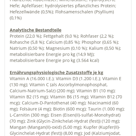
Hefe; Apfelfaser; hydrolysiertes pflanzliches Protein;
Hefezellwände (0,5%); Flohsamenschalen (Psyllium)
(0,1%)
Analytische Bestandteile
Protein (22,0 %); Fettgehalt (9,0 %); Rohfaser (2,2 %);
Rohasche (5,8 %); Calcium (0,85 %); Phosphor (0,65 %);
Natrium (0,50 %); Magnesium (0,10 %); Kalium (0,50 %);
metabolisierbare Energie pro kg (14,9 MJ);
metabolisierbare Energie pro kg (3.564 kcal)
Ernährungsphysiologische Zusatzstoffe je kg
Vitamin A (16.000 I.E.); Vitamin D3 (1.200 I.E.); Vitamin E
(130 mg); Vitamin C (als Ascorbylmonophosphat,
Calcium-Natrium-Salz) (200 mg); Vitamin B1 (10 mg);
Vitamin B2 (15 mg); Vitamin B6 (15 mg); Vitamin B12 (70
mcg); Calcium-D-Pantothenat (40 mg); Niacinamid (60
mg); Folsäure (4 mg); Biotin (600 mcg); Taurin (1.000 mg);
L-Carnitin (300 mg); Eisen (Eisen(II)-sulfat-Monohydrat)
(70 mg); Zink (Glycin-Zinkchelat-Hydrat (fest)) (120 mg);
Mangan (Mangan(II)-oxid) (5,00 mg); Kupfer (Kupfer(II)-
Glycinchelat-Hydrat (fest)) (8,00 mg); Jod (Kalziumjodat,