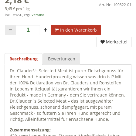
Art.-Nr.:
100822-01
5,45 € pro 1 kg
inkl. MwSt., zzgl.
Versand
In den Warenkorb
Merkzettel
Beschreibung
Bewertungen
Dr. Clauder\'s Selected Meat ist purer Fleischgenuss für
ihren Hund. Hundertprozentig wissen was drin ist? Mit
der 100% Deklaration von Dr. Clauders und Rohstoffen
in Lebensmittelqualität garantieren wir Ihnen ein
Produkt - made in Germany - dem Sie vertrauen können.
Dr.Clauder´s Selected Meat – das ist ausgewählter
Fleischgenuss, schonend dampfgegart, mit purem
Geschmack - so füttern Sie Ihren Hund artgerecht und
richtig. Alleinfuttermittel für erwachsene Hunde.
Zusammensetzung:
42% vom Lamm (Lunge, Strossen, Muskelfleisch, Leber,