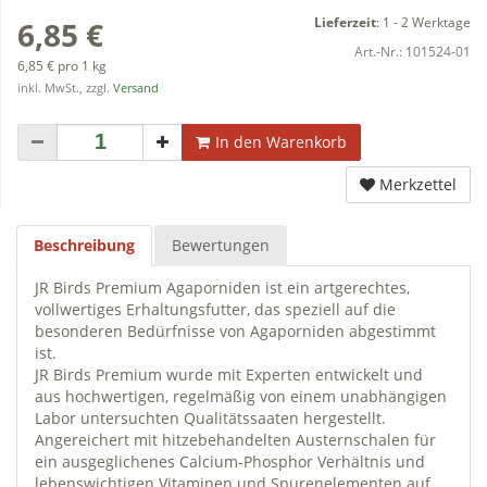
Lieferzeit
:
1 - 2 Werktage
6,85 €
Art.-Nr.:
101524-01
6,85 € pro 1 kg
inkl. MwSt., zzgl.
Versand
In den Warenkorb
Merkzettel
Beschreibung
Bewertungen
JR Birds Premium Agaporniden ist ein artgerechtes,
vollwertiges Erhaltungsfutter, das speziell auf die
besonderen Bedürfnisse von Agaporniden abgestimmt
ist.
JR Birds Premium wurde mit Experten entwickelt und
aus hochwertigen, regelmäßig von einem unabhängigen
Labor untersuchten Qualitätssaaten hergestellt.
Angereichert mit hitzebehandelten Austernschalen für
ein ausgeglichenes Calcium-Phosphor Verhältnis und
lebenswichtigen Vitaminen und Spurenelementen auf