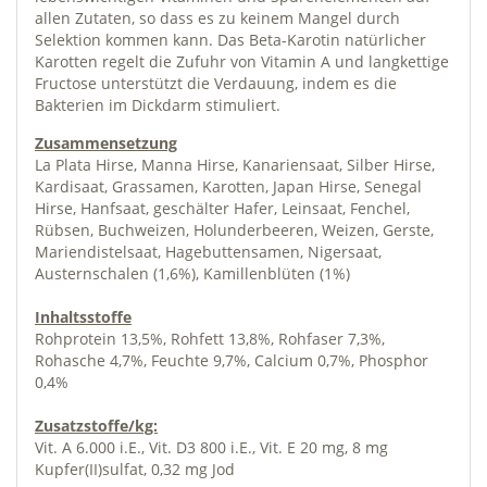
allen Zutaten, so dass es zu keinem Mangel durch
Selektion kommen kann. Das Beta-Karotin natürlicher
Karotten regelt die Zufuhr von Vitamin A und langkettige
Fructose unterstützt die Verdauung, indem es die
Bakterien im Dickdarm stimuliert.
Zusammensetzung
La Plata Hirse, Manna Hirse, Kanariensaat, Silber Hirse,
Kardisaat, Grassamen, Karotten, Japan Hirse, Senegal
Hirse, Hanfsaat, geschälter Hafer, Leinsaat, Fenchel,
Rübsen, Buchweizen, Holunderbeeren, Weizen, Gerste,
Mariendistelsaat, Hagebuttensamen, Nigersaat,
Austernschalen (1,6%), Kamillenblüten (1%)
Inhaltsstoffe
Rohprotein 13,5%, Rohfett 13,8%, Rohfaser 7,3%,
Rohasche 4,7%, Feuchte 9,7%, Calcium 0,7%, Phosphor
0,4%
Zusatzstoffe/kg:
Vit. A 6.000 i.E., Vit. D3 800 i.E., Vit. E 20 mg, 8 mg
Kupfer(II)sulfat, 0,32 mg Jod