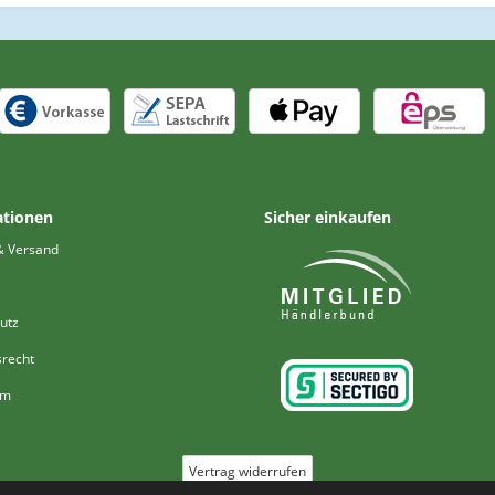
ationen
Sicher einkaufen
& Versand
utz
srecht
um
Vertrag widerrufen