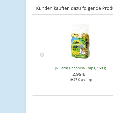
Kunden kauften dazu folgende Prod
er Beeren - 400g
JR Farm Bananen-Chips, 150 g
2,95 €
*
kg
19,67 € pro 1 kg