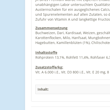
unabhängigen Labor untersuchten Qualitätss
Austernschalen für ein ausgeglichenes Calc
und Spurenelementen auf allen Zutaten, so d
Zufuhr von Vitamin A und langkettige Fructos
Zusammensetzung
Buchweizen, Dari, Kardisaat, Weizen, geschäl
Karottenflocken, Milo, Hanfsaat, Mungbohne
Hagebutten, Kamillenblüten (1%), Chilischot
Inhaltsstoffe
Rohprotein 13,1%, Rohfett 11,4%, Rohfaser 6
Zusatzstoffe/kg:
Vit. A 6.000 i.E., Vit. D3 800 i.E., Vit. E 20 mg,
Inhalt: