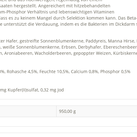
aaten hergestellt. Angereichert mit hitzebehandelten
ium-Phosphor Verhältnis und lebenswichtigen Vitaminen
ass es zu keinem Mangel durch Selektion kommen kann. Das Beta-Ka
e unterstützt die Verdauung, indem es die Bakterien im Dickdarm s
ter Hafer, gestreifte Sonnenblumenkerne, Paddyreis, Manna Hirse, K
n, weiße Sonnenblumenkerne, Erbsen, Derbyhafer, Ebereschenbeeren
en, Aroniabeeren, Wacholderbeeren, gepoppter Weizen, Kürbiskern
,3%, Rohasche 4,5%, Feuchte 10,5%, Calcium 0,8%, Phosphor 0,5%
 8 mg Kupfer(II)sulfat, 0,32 mg Jod
950,00 g