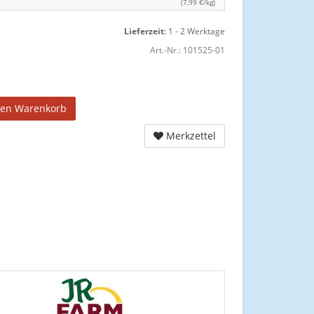
(7,99 €/kg)
Lieferzeit
:
1 - 2 Werktage
Art.-Nr.:
101525-01
den Warenkorb
Merkzettel