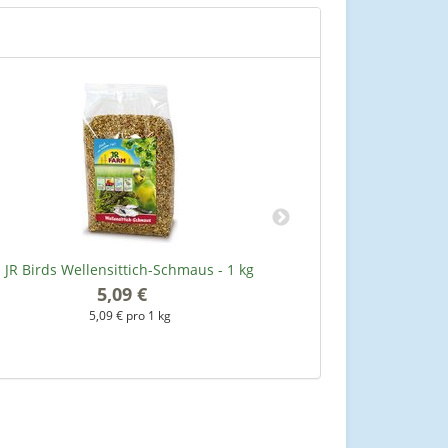
JR Birds Wellensittich-Schmaus - 1 kg
JR Birds Fresh
5,09 €
*
5,09 € pro 1 kg
5