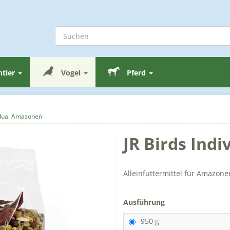
ntier
Vogel
Pferd
vidual Amazonen
JR Birds Ind
Alleinfuttermittel für Amazone
Ausführung
950 g