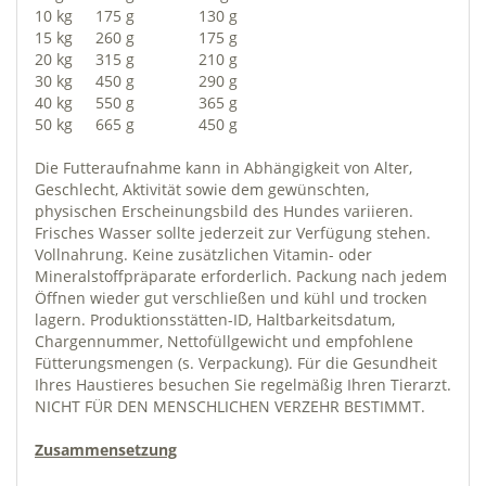
10 kg
175 g
130 g
15 kg
260 g
175 g
20 kg
315 g
210 g
30 kg
450 g
290 g
40 kg
550 g
365 g
50 kg
665 g
450 g
Die Futteraufnahme kann in Abhängigkeit von Alter,
Geschlecht, Aktivität sowie dem gewünschten,
physischen Erscheinungsbild des Hundes variieren.
Frisches Wasser sollte jederzeit zur Verfügung stehen.
Vollnahrung. Keine zusätzlichen Vitamin- oder
Mineralstoffpräparate erforderlich. Packung nach jedem
Öffnen wieder gut verschließen und kühl und trocken
lagern. Produktionsstätten-ID, Haltbarkeitsdatum,
Chargennummer, Nettofüllgewicht und empfohlene
Fütterungsmengen (s. Verpackung). Für die Gesundheit
Ihres Haustieres besuchen Sie regelmäßig Ihren Tierarzt.
NICHT FÜR DEN MENSCHLICHEN VERZEHR BESTIMMT.
Zusammensetzung