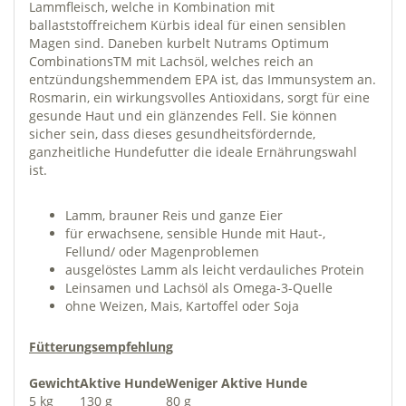
Lammfleisch, welche in Kombination mit
ballaststoffreichem Kürbis ideal für einen sensiblen
Magen sind. Daneben kurbelt Nutrams Optimum
CombinationsTM mit Lachsöl, welches reich an
entzündungshemmendem EPA ist, das Immunsystem an.
Rosmarin, ein wirkungsvolles Antioxidans, sorgt für eine
gesunde Haut und ein glänzendes Fell. Sie können
sicher sein, dass dieses gesundheitsfördernde,
ganzheitliche Hundefutter die ideale Ernährungswahl
ist.
Lamm, brauner Reis und ganze Eier
für erwachsene, sensible Hunde mit Haut-,
Fellund/ oder Magenproblemen
ausgelöstes Lamm als leicht verdauliches Protein
Leinsamen und Lachsöl als Omega-3-Quelle
ohne Weizen, Mais, Kartoffel oder Soja
Fütterungsempfehlung
Gewicht
Aktive Hunde
Weniger Aktive Hunde
5 kg
130 g
80 g