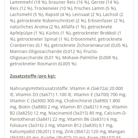
Lammmehl (18 %), brauner Reis (16 %), Gerste (14 %),
Reis (12 %), Trockeneier (10 %), frisches Lamm (5 %),
Lachsmehl (5 %), Rapsöl (4 %), Leinsaat (2 %), Lachsöl (2
%), getrocknete Rübenschnitzel (2 %), Erbsenfaser (2 %),
natürliches Aroma (2 %), Alfalfa (1 %), getrocknete
Apfelpülpe (1 %), Kürbis (1 %), getrockneter Brokkoli (1
%), getrockneter Spinat (1 %), Erbsenmehl, getrocknete
Cranberries (0,1 %), getrocknete Zichorienwurzel (0,05 %),
Mannan-Oligosaccharide (0,012 %), Fructo-
Oligosaccharide (0,01 %), Mohave-Palmlilie (0,008 %),
getrockneter Rosmarin (0,005 %)
Zusatzstoffe (pro kg):
Nahrungsmittelzusatzstoffe: Vitamin A (3a672a) 20.000
IE, Vitamin D3 (3a671) 1.100 IE, Vitamin E (3a700) 700 mg,
Vitamin C (3a300) 300 mg, Cholinchlorid (3a890) 1.800
mg, Biotin (3a880) 2 mg, Vitamin B1 (3a821) 9 mg, Vitamin
B2 (3a825i) 12 mg, Niacinamid (3a315) 80 mg, Calcium-D-
Pantothenat (3a841) 22 mg, Vitamin B6 (3a831) 6 mg,
Folsäure (3a316) 2 mg, Vitamin B12 (3a835) 0,1 mg,
Kaliumjodid (3b201) 3 mg, Zink (3b612) 120 mg, Mangan
(3b505) 60 mg, Kupfer (3b407) 10 mg, Eisen (3b107) 55