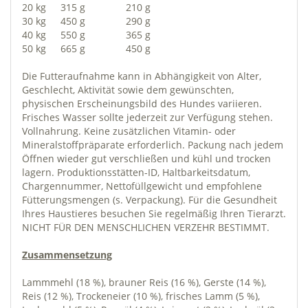
20 kg
315 g
210 g
30 kg
450 g
290 g
40 kg
550 g
365 g
50 kg
665 g
450 g
Die Futteraufnahme kann in Abhängigkeit von Alter,
Geschlecht, Aktivität sowie dem gewünschten,
physischen Erscheinungsbild des Hundes variieren.
Frisches Wasser sollte jederzeit zur Verfügung stehen.
Vollnahrung. Keine zusätzlichen Vitamin- oder
Mineralstoffpräparate erforderlich. Packung nach jedem
Öffnen wieder gut verschließen und kühl und trocken
lagern. Produktionsstätten-ID, Haltbarkeitsdatum,
Chargennummer, Nettofüllgewicht und empfohlene
Fütterungsmengen (s. Verpackung). Für die Gesundheit
Ihres Haustieres besuchen Sie regelmäßig Ihren Tierarzt.
NICHT FÜR DEN MENSCHLICHEN VERZEHR BESTIMMT.
Zusammensetzung
Lammmehl (18 %), brauner Reis (16 %), Gerste (14 %),
Reis (12 %), Trockeneier (10 %), frisches Lamm (5 %),