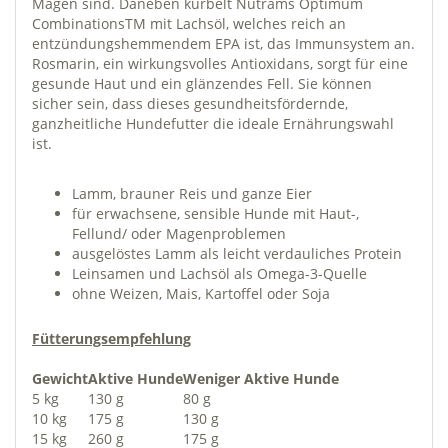
Magen sind. Daneben kurbelt Nutrams Optimum
CombinationsTM mit Lachsöl, welches reich an
entzündungshemmendem EPA ist, das Immunsystem an.
Rosmarin, ein wirkungsvolles Antioxidans, sorgt für eine
gesunde Haut und ein glänzendes Fell. Sie können
sicher sein, dass dieses gesundheitsfördernde,
ganzheitliche Hundefutter die ideale Ernährungswahl
ist.
Lamm, brauner Reis und ganze Eier
für erwachsene, sensible Hunde mit Haut-,
Fellund/ oder Magenproblemen
ausgelöstes Lamm als leicht verdauliches Protein
Leinsamen und Lachsöl als Omega-3-Quelle
ohne Weizen, Mais, Kartoffel oder Soja
Fütterungsempfehlung
Gewicht
Aktive Hunde
Weniger Aktive Hunde
5 kg
130 g
80 g
10 kg
175 g
130 g
15 kg
260 g
175 g