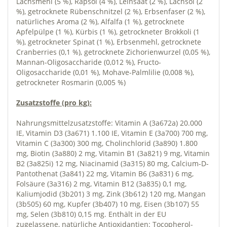
Lachsmehl (5 %), Rapsöl (4 %), Leinsaat (2 %), Lachsöl (2
%), getrocknete Rübenschnitzel (2 %), Erbsenfaser (2 %),
natürliches Aroma (2 %), Alfalfa (1 %), getrocknete
Apfelpülpe (1 %), Kürbis (1 %), getrockneter Brokkoli (1
%), getrockneter Spinat (1 %), Erbsenmehl, getrocknete
Cranberries (0,1 %), getrocknete Zichorienwurzel (0,05 %),
Mannan-Oligosaccharide (0,012 %), Fructo-
Oligosaccharide (0,01 %), Mohave-Palmlilie (0,008 %),
getrockneter Rosmarin (0,005 %)
Zusatzstoffe (pro kg):
Nahrungsmittelzusatzstoffe: Vitamin A (3a672a) 20.000
IE, Vitamin D3 (3a671) 1.100 IE, Vitamin E (3a700) 700 mg,
Vitamin C (3a300) 300 mg, Cholinchlorid (3a890) 1.800
mg, Biotin (3a880) 2 mg, Vitamin B1 (3a821) 9 mg, Vitamin
B2 (3a825i) 12 mg, Niacinamid (3a315) 80 mg, Calcium-D-
Pantothenat (3a841) 22 mg, Vitamin B6 (3a831) 6 mg,
Folsäure (3a316) 2 mg, Vitamin B12 (3a835) 0,1 mg,
Kaliumjodid (3b201) 3 mg, Zink (3b612) 120 mg, Mangan
(3b505) 60 mg, Kupfer (3b407) 10 mg, Eisen (3b107) 55
mg, Selen (3b810) 0,15 mg. Enthält in der EU
zugelassene, natürliche Antioxidantien: Tocopherol-