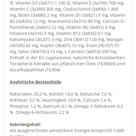
IE, Vitamin D3 (3a671) 1.100 IE, Vitamin E (3a700) 700 mg,
Vitamin C (3a300) 300 mg, Cholinchlorid (3a890) 1.800
mg, Biotin (3a880) 2 mg, Vitamin B1 (3a821) 9 mg, Vitamin
B2 (3a825i) 12 mg, Niacinamid (3a315) 80 mg, Calcium-D-
Pantothenat (3a841) 22 mg, Vitamin B6 (3a831) 6 mg,
Folsäure (3a316) 2 mg, Vitamin B12 (3a835) 0,1 mg,
Kaliumjodid (3b201) 3 mg, Zink (3b612) 120 mg, Mangan
(3b505) 60 mg, Kupfer (3b407) 10 mg, Eisen (3b107) 55
mg, Selen (3b810) 0,15 mg, L-Carnitin (3a910) 290 mg.
Enthält in der EU zugelassene, natürliche Antioxidantien:
Tocopherol-Extrakte aus pflanzlichen Ölen (1b306(i)) und
Ascorbylpalmitat (1b304)
Analytische Bestandteile
Rohprotein 25,0 %, Rohfett 14,0 %, Rohasche 7,0 %,
Rohfaser 3,5 %, Feuchtigkeit 10,0 %, Calcium 1,4 %,
Phosphor 1,2 %, Natrium 0,1 %, Omega-3-Fettsäuren 0,3
%, Omega-6-Fettsäuren 2,2 %
Kaloriengehalt:
die ausgerechnete umsetzbare Energie entspricht 3 660