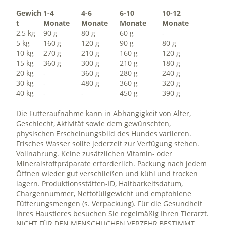
Gewich
1-4
4-6
6-10
10-12
t
Monate
Monate
Monate
Monate
2,5 kg
90 g
80 g
60 g
-
5 kg
160 g
120 g
90 g
80 g
10 kg
270 g
210 g
160 g
120 g
15 kg
360 g
300 g
210 g
180 g
20 kg
-
360 g
280 g
240 g
30 kg
-
480 g
360 g
320 g
40 kg
-
-
450 g
390 g
Die Futteraufnahme kann in Abhängigkeit von Alter,
Geschlecht, Aktivität sowie dem gewünschten,
physischen Erscheinungsbild des Hundes variieren.
Frisches Wasser sollte jederzeit zur Verfügung stehen.
Vollnahrung. Keine zusätzlichen Vitamin- oder
Mineralstoffpräparate erforderlich. Packung nach jedem
Öffnen wieder gut verschließen und kühl und trocken
lagern. Produktionsstätten-ID, Haltbarkeitsdatum,
Chargennummer, Nettofüllgewicht und empfohlene
Fütterungsmengen (s. Verpackung). Für die Gesundheit
Ihres Haustieres besuchen Sie regelmäßig Ihren Tierarzt.
NICHT FÜR DEN MENSCHLICHEN VERZEHR BESTIMMT.