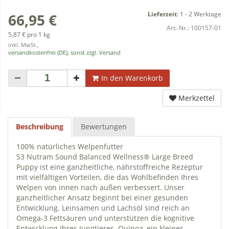
Lieferzeit
:
1 - 2 Werktage
66,95 €
Art.-Nr.:
100157-01
5,87 € pro 1 kg
inkl. MwSt.,
versandkostenfrei (DE), sonst zzgl. Versand
In den Warenkorb
Merkzettel
Beschreibung
Bewertungen
100% natürliches Welpenfutter
S3 Nutram Sound Balanced Wellness® Large Breed
Puppy ist eine ganzheitliche, nährstoffreiche Rezeptur
mit vielfältigen Vorteilen, die das Wohlbefinden Ihres
Welpen von innen nach außen verbessert. Unser
ganzheitlicher Ansatz beginnt bei einer gesunden
Entwicklung. Leinsamen und Lachsöl sind reich an
Omega-3 Fettsäuren und unterstützen die kognitive
Entwicklung Ihres Jungtieres. Quinoa, ein kleines