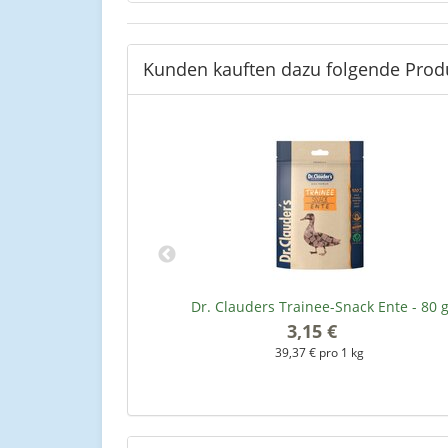
Kunden kauften dazu folgende Prod
ck Hirsch - 80 g
Dr. Clauders Trainee-Snack Ente - 80 
3,15 €
*
kg
39,37 € pro 1 kg