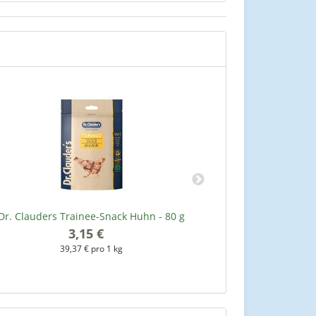
Dr. Clauders Trainee-Snack Huhn - 80 g
Dr. Clauders T
3,15 €
*
39,37 € pro 1 kg
2