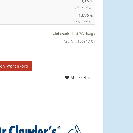
3,15 €
(39,37 €/kg)
13,95 €
(27,90 €/kg)
Lieferzeit
:
1 - 2 Werktage
Art.-Nr.:
100817-01
den Warenkorb
Merkzettel