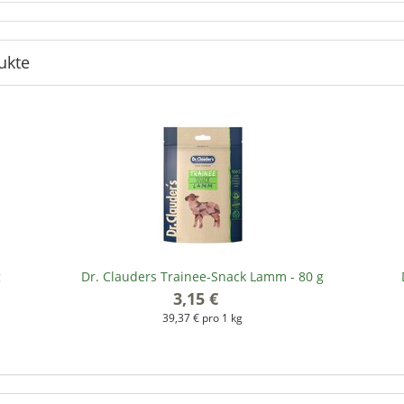
ukte
g
Dr. Clauders Trainee-Snack Lamm - 80 g
3,15 €
*
39,37 € pro 1 kg