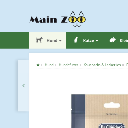
Hund
Katze
Klei
Hund
Hundefutter
Kausnacks & Leckerlies
D