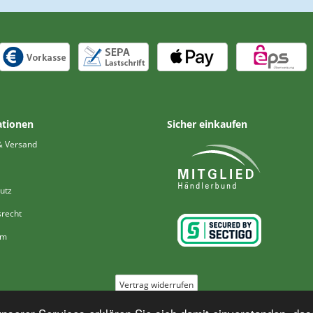
ationen
Sicher einkaufen
& Versand
utz
srecht
um
Vertrag widerrufen