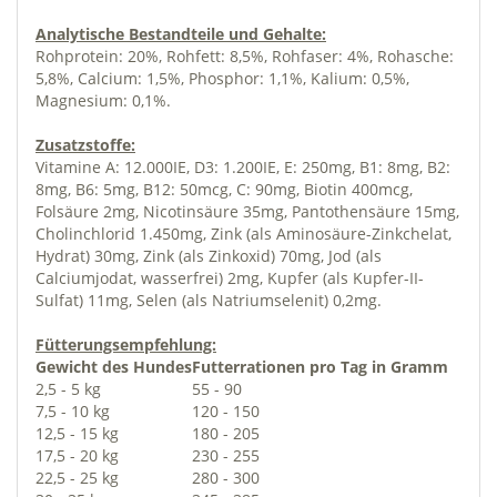
Analytische Bestandteile und Gehalte:
Rohprotein: 20%, Rohfett: 8,5%, Rohfaser: 4%, Rohasche:
5,8%, Calcium: 1,5%, Phosphor: 1,1%, Kalium: 0,5%,
Magnesium: 0,1%.
Zusatzstoffe:
Vitamine A: 12.000IE, D3: 1.200IE, E: 250mg, B1: 8mg, B2:
8mg, B6: 5mg, B12: 50mcg, C: 90mg, Biotin 400mcg,
Folsäure 2mg, Nicotinsäure 35mg, Pantothensäure 15mg,
Cholinchlorid 1.450mg, Zink (als Aminosäure-Zinkchelat,
Hydrat) 30mg, Zink (als Zinkoxid) 70mg, Jod (als
Calciumjodat, wasserfrei) 2mg, Kupfer (als Kupfer-II-
Sulfat) 11mg, Selen (als Natriumselenit) 0,2mg.
Fütterungsempfehlung:
Gewicht des Hundes
Futterrationen pro Tag in Gramm
2,5 - 5 kg
55 - 90
7,5 - 10 kg
120 - 150
12,5 - 15 kg
180 - 205
17,5 - 20 kg
230 - 255
22,5 - 25 kg
280 - 300