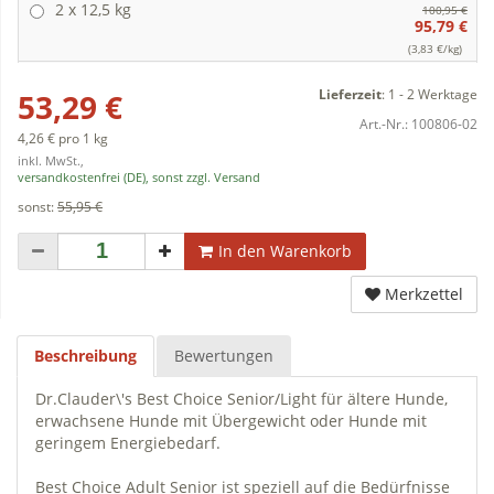
2 x 12,5 kg
100,95 €
95,79 €
(3,83 €/kg)
Lieferzeit
:
1 - 2 Werktage
53,29 €
Art.-Nr.:
100806-02
4,26 € pro 1 kg
inkl. MwSt.,
versandkostenfrei (DE), sonst zzgl. Versand
sonst:
55,95 €
In den Warenkorb
Merkzettel
Beschreibung
Bewertungen
Dr.Clauder\'s Best Choice Senior/Light für ältere Hunde,
erwachsene Hunde mit Übergewicht oder Hunde mit
geringem Energiebedarf.
Best Choice Adult Senior ist speziell auf die Bedürfnisse