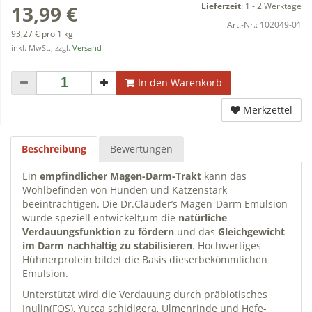
Lieferzeit
:
1 - 2 Werktage
13,99 €
Art.-Nr.:
102049-01
93,27 € pro 1 kg
inkl. MwSt., zzgl.
Versand
In den Warenkorb
Merkzettel
Beschreibung
Bewertungen
Ein
empfindlicher Magen-Darm-Trakt
kann das
Wohlbefinden von Hunden und Katzenstark
beeinträchtigen. Die Dr.Clauder’s Magen-Darm Emulsion
wurde speziell entwickelt,um die
natürliche
Verdauungsfunktion zu fördern
und das
Gleichgewicht
im Darm nachhaltig zu stabilisieren
. Hochwertiges
Hühnerprotein bildet die Basis dieserbekömmlichen
Emulsion.
Unterstützt wird die Verdauung durch präbiotisches
Inulin(FOS), Yucca schidigera, Ulmenrinde und Hefe-