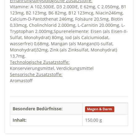
Ernährungsphysiologische Zusatzstoffe:
Vitamine: A 102.500IE, D3 2.000IE, E 62mg, C 2.050mg, B1
123mg, B2 123mg, B6 82mg, B12 123mcg, Niacin246mg,
Calcium-D-Pantothenat 246mg, Folsäure 20,5mg, Biotin
0,33mcg, Cholinchlorid 2.000mg, L-Carnitin 20.000mg, L-
Tryptophan 2.000mg,Spurenelemente: Eisen (als Eisen-II-
Sulfat, Monohydrat) 80mg, Iod (als Calciumiodat,
wasserfrei) 0,68mg, Mangan (als Mangan(II)-sulfat,
Monohydrat)32mg, Zink (als Zinksulfat, Monohydrat)
13,7mg.
Technologische Zusatzstoffe:
Konservierungsmittel, Verdickungsmittel
Sensorische Zusatzstoffe:
Aromastoff
Besondere Bedürfnisse:
Magen & Darm
Inhalt:
150,00 g