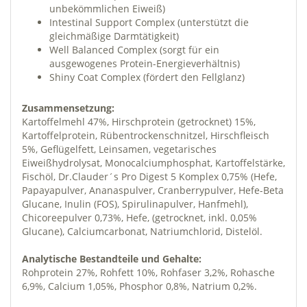
unbekömmlichen Eiweiß)
Intestinal Support Complex (unterstützt die
gleichmäßige Darmtätigkeit)
Well Balanced Complex (sorgt für ein
ausgewogenes Protein-Energieverhältnis)
Shiny Coat Complex (fördert den Fellglanz)
Zusammensetzung:
Kartoffelmehl 47%, Hirschprotein (getrocknet) 15%,
Kartoffelprotein, Rübentrockenschnitzel, Hirschfleisch
5%, Geflügelfett, Leinsamen, vegetarisches
Eiweißhydrolysat, Monocalciumphosphat, Kartoffelstärke,
Fischöl, Dr.Clauder´s Pro Digest 5 Komplex 0,75% (Hefe,
Papayapulver, Ananaspulver, Cranberrypulver, Hefe-Beta
Glucane, Inulin (FOS), Spirulinapulver, Hanfmehl),
Chicoreepulver 0,73%, Hefe, (getrocknet, inkl. 0,05%
Glucane), Calciumcarbonat, Natriumchlorid, Distelöl.
Analytische Bestandteile und Gehalte:
Rohprotein 27%, Rohfett 10%, Rohfaser 3,2%, Rohasche
6,9%, Calcium 1,05%, Phosphor 0,8%, Natrium 0,2%.