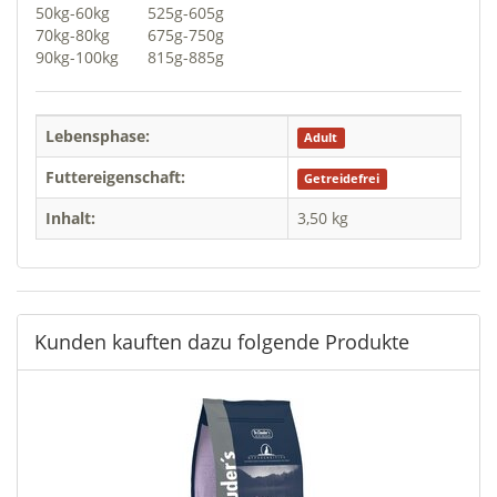
50kg-60kg
525g-605g
70kg-80kg
675g-750g
90kg-100kg
815g-885g
Lebensphase:
Adult
Futtereigenschaft:
Getreidefrei
Inhalt:
3,50 kg
Kunden kauften dazu folgende Produkte