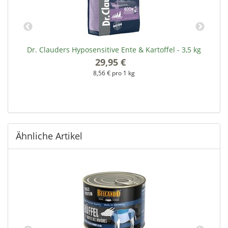
&
Dr. Clauders Hyposensitive Ente & Kartoffel - 3,5 kg
D
29,95 €
*
8,56 € pro 1 kg
Ähnliche Artikel