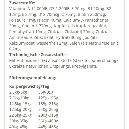
Zusatzstoffe:
Vitamine A 12.000IE, D3 1.200IE, E 70mg, B1 10mg, B2
12mg, B6 7mg, B12 70mcg, C 70mg, Biotin 250mcg,
Folsäure 1mg, Niacin 40mg, Calcium-D-Pantothenat
30mg, Cholin 1.770mg, Kupfer (als Kupfer(II)-sulfat,
Pentahydrat) 10mg, Zink (als Zinkoxid) 70mg, Zink (als
Aminosäure Zinkchelat, Hydrat) 30mg, Jod (als
Kalziumjodat, wasserfrei) 2mg, Selen (als Natriumselenit)
0,2mg.
Technologische Zusatzstoffe
:
Mit Antioxidans: EG Zusatzstoffe (stark tocopherolhaltige
Extrakte natürlichen Ursprungs, Propylgallat).
Fütterungsempfehlung:
Körpergewicht
g/Tag
2,5kg-5kg
55g-95g
7,5kg-10kg
125g-155g
12,5kg-15kg
185g-215g
17,5kg-20kg
240g-265g
22,5kg-25kg
290g-315g
30kg-35kg
360g-400g
40kg-45kg
445g-485g