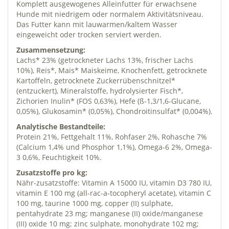
Komplett ausgewogenes Alleinfutter für erwachsene
Hunde mit niedrigem oder normalem Aktivitätsniveau.
Das Futter kann mit lauwarmen/kaltem Wasser
eingeweicht oder trocken serviert werden.
Zusammensetzung:
Lachs* 23% (getrockneter Lachs 13%, frischer Lachs
10%), Reis*, Mais* Maiskeime, Knochenfett, getrocknete
Kartoffeln, getrocknete Zuckerrübenschnitzel*
(entzuckert), Mineralstoffe, hydrolysierter Fisch*,
Zichorien Inulin* (FOS 0,63%), Hefe (ß-1,3/1,6-Glucane,
0,05%), Glukosamin* (0,05%), Chondroitinsulfat* (0,004%).
Analytische Bestandteile:
Protein 21%, Fettgehalt 11%, Rohfaser 2%, Rohasche 7%
(Calcium 1,4% und Phosphor 1,1%), Omega-6 2%, Omega-
3 0,6%, Feuchtigkeit 10%.
Zusatzstoffe pro kg:
Nähr-zusatzstoffe: Vitamin A 15000 IU, vitamin D3 780 IU,
vitamin E 100 mg (all-rac-a-tocopheryl acetate), vitamin C
100 mg, taurine 1000 mg, copper (II) sulphate,
pentahydrate 23 mg; manganese (II) oxide/manganese
(III) oxide 10 mg; zinc sulphate, monohydrate 102 mg;